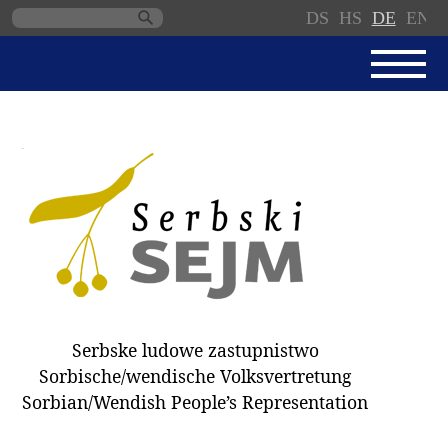
DS
HS
DE
EN
Navigation
überspringen
AKTUELL
SERBSKI SEJM
GESCHÄFTSORDNUNG
PROTOKOLLE / BESCHLÜSSE
SPENDEN
WAHL 2018
Serbske ludowe zastupnistwo
ABGEORDNETE
Sorbische/wendische Volksvertretung
AUSSCHÜSSE
Sorbian/Wendish People’s Representation
DOKUMENTE