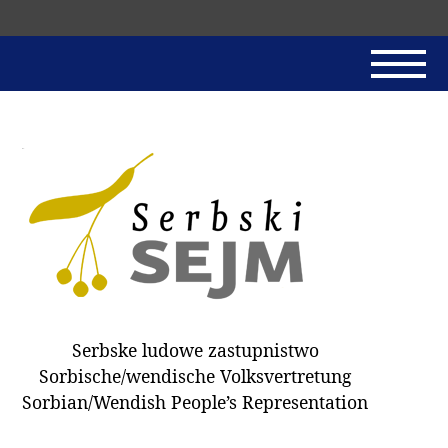
Skip
navigation
AKTUALNE
SERBSKI SEJM
JADNAŃSKI PÓRĚD
PROTOKOLE / HOBZAMKŃEŃA
DARY
WÓLBA 2018
Serbske ludowe zastupnistwo
WÓTPÓSŁAŃCY
Sorbische/wendische Volksvertretung
HUBĚRKI
Sorbian/Wendish People’s Representation
DOKUMENTY