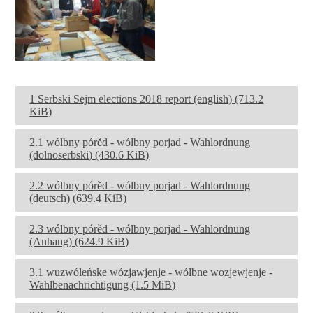
1 Serbski Sejm elections 2018 report (english)
(713.2
KiB)
2.1 wólbny pórěd - wólbny porjad - Wahlordnung
(dolnoserbski)
(430.6 KiB)
2.2 wólbny pórěd - wólbny porjad - Wahlordnung
(deutsch)
(639.4 KiB)
2.3 wólbny pórěd - wólbny porjad - Wahlordnung
(Anhang)
(624.9 KiB)
3.1 wuzwóleńske wózjawjenje - wólbne wozjewjenje -
Wahlbenachrichtigung
(1.5 MiB)