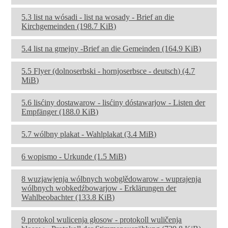
5.3 list na wósadi - list na wosady - Brief an die
Kirchgemeinden
(198.7 KiB)
5.4 list na gmejny -Brief an die Gemeinden
(164.9 KiB)
5.5 Flyer (dolnoserbski - hornjoserbsce - deutsch)
(4.7
MiB)
5.6 lisćiny dostawarow - lisćiny dóstawarjow - Listen der
Empfänger
(188.0 KiB)
5.7 wólbny plakat - Wahlplakat
(3.4 MiB)
6 wopismo - Urkunde
(1.5 MiB)
8 wuzjawjenja wólbnych wobglědowarow - wuprajenja
wólbnych wobkedźbowarjow - Erklärungen der
Wahlbeobachter
(133.8 KiB)
9 protokol wulicenja głosow - protokoll wuličenja