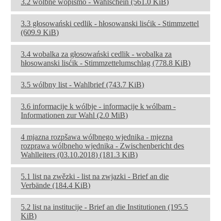
3.2 wólbne wopismo - Wahlschein
(561.0 KiB)
3.3 głosowański cedlik - hłosowanski lisćik - Stimmzettel
(609.9 KiB)
3.4 wobalka za głosowański cedlik - wobalka za
hłosowanski lisćik - Stimmzettelumschlag
(778.8 KiB)
3.5 wólbny list - Wahlbrief
(743.7 KiB)
3.6 informacije k wólbje - informacije k wólbam -
Informationen zur Wahl
(2.0 MiB)
4 mjazna rozpšawa wólbnego wjednika - mjezna
rozprawa wólbneho wjednika - Zwischenbericht des
Wahlleiters (03.10.2018)
(181.3 KiB)
5.1 list na zwězki - list na zwjazki - Brief an die
Verbände
(184.4 KiB)
5.2 list na institucije - Brief an die Institutionen
(195.5
KiB)