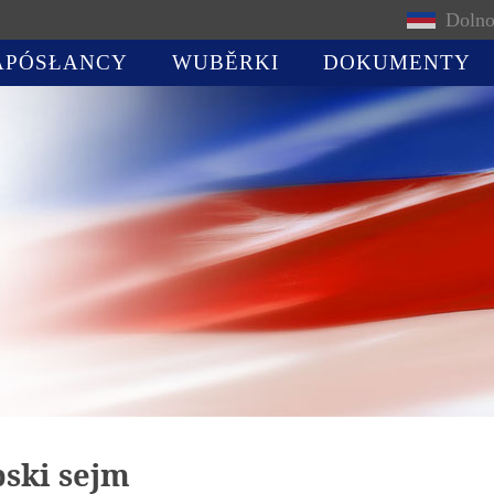
Dolno
APÓSŁANCY
WUBĚRKI
DOKUMENTY
bski sejm