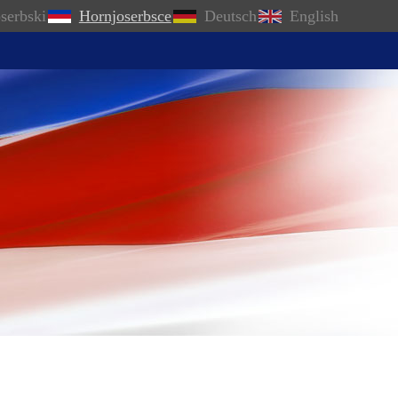
serbski
Hornjoserbsce
Deutsch
English