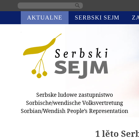
Skip
AKTUALNE
SERBSKI SEJM
Z
navigation
Serbske ludowe zastupnistwo
Sorbische/wendische Volksvertretung
Sorbian/Wendish People’s Representation
1 lěto Ser