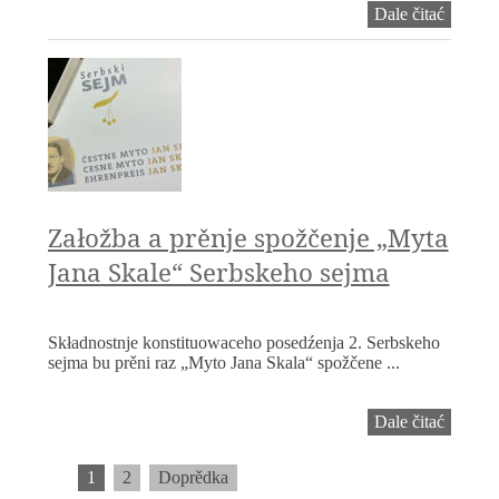
Serbski
Dale čitać
sejm
w
Choćeb
na
14.06.
Załožba a prěnje spožčenje „Myta
Jana Skale“ Serbskeho sejma
Składnostnje konstituowaceho posedźenja 2. Serbskeho
sejma bu prěni raz „Myto Jana Skala“ spožčene ...
Załožb
Dale čitać
a
prěnje
1
2
Doprědka
spožčen