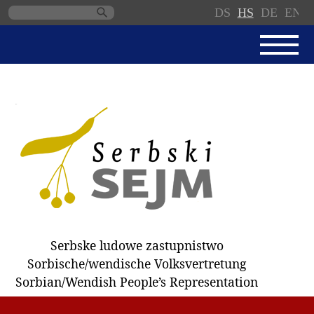
DS
HS
DE
EN
Skip
navigation
AKTUALNE
SERBSKI SEJM
JEDNANSKI PORJAD
PROTOKOLE / WOBZAMKNJENJA
DARY
WÓLBY 2018
Serbske ludowe zastupnistwo
ZAPÓSŁANCY
Sorbische/wendische Volksvertretung
WUBĚRKI
Sorbian/Wendish People’s Representation
DOKUMENTY