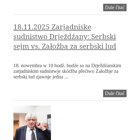
Zarjadn
Dale čitać
sudnis
Drježdź
Próstw
18.11.2025 Zarjadniske
wo
sudnistwo Drježdźany: Serbski
spěcho
dźěła
sejm vs. Załožba za serbski lud
Serbsk
sejma
wostanj
najprje
18. nowembra w 10 hodź. budźe so na Drježdźanskim
wotpok
zarjadniskim sudnistwje skóržba přećiwo Załožbje za
serbski lud zjawnje jedna ...
18.11.
Dale čitać
Zarjadn
sudnis
Drježdź
Serbski
sejm
vs.
Załožb
za