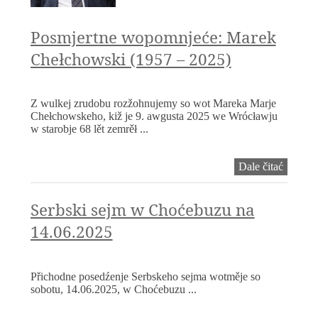
serbski
lud
Posmjertne wopomnjeće: Marek
Chełchowski (1957 – 2025)
Z wulkej zrudobu rozžohnujemy so wot Mareka Marje
Chełchowskeho, kiž je 9. awgusta 2025 we Wrócławju
w starobje 68 lět zemrěł ...
Posmjer
Dale čitać
wopomn
Marek
Chełch
Serbski sejm w Choćebuzu na
(1957
14.06.2025
–
2025)
Přichodne posedźenje Serbskeho sejma wotměje so
sobotu, 14.06.2025, w Choćebuzu ...