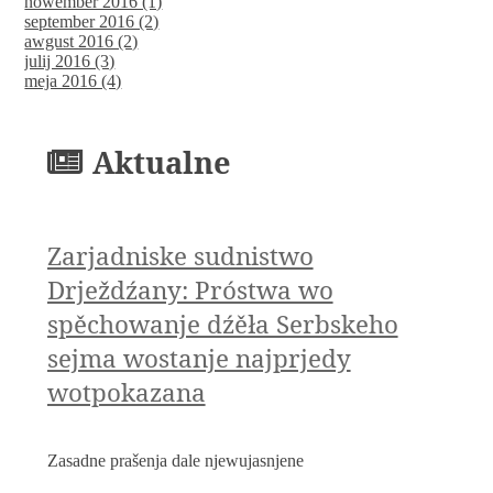
nowember 2016 (1)
september 2016 (2)
awgust 2016 (2)
julij 2016 (3)
meja 2016 (4)
Aktualne
Zarjadniske sudnistwo
Drježdźany: Próstwa wo
spěchowanje dźěła Serbskeho
sejma wostanje najprjedy
wotpokazana
Zasadne prašenja dale njewujasnjene