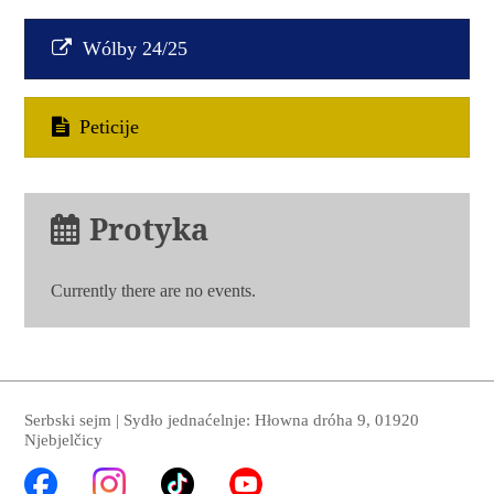
„Myta
Jana
Skale“
Wólby 24/25
Serbsk
sejma
Peticije
Protyka
Currently there are no events.
Serbski sejm | Sydło jednaćelnje: Hłowna dróha 9, 01920
Njebjelčicy