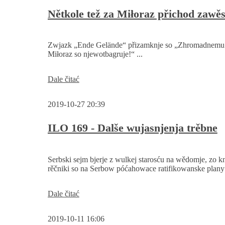
-
zahajenje
Nětkole tež za Miłoraz přichod zawěs
procesa
k
statnym
Zwjazk „Ende Gelände“ přizamknje so „Zhromadnemu
zrěčenjam
Miłoraz so njewotbagruje!“ ...
a
wustawje
Nětkole
Dale čitać
tež
za
2019-10-27 20:39
Miłoraz
přichod
zawěsćić
ILO 169 - Dalše wujasnjenja trěbne
Serbski sejm bjerje z wulkej starosću na wědomje, zo 
rěčniki so na Serbow póćahowace ratifikowanske plany 
ILO
Dale čitać
169
-
2019-10-11 16:06
Dalše