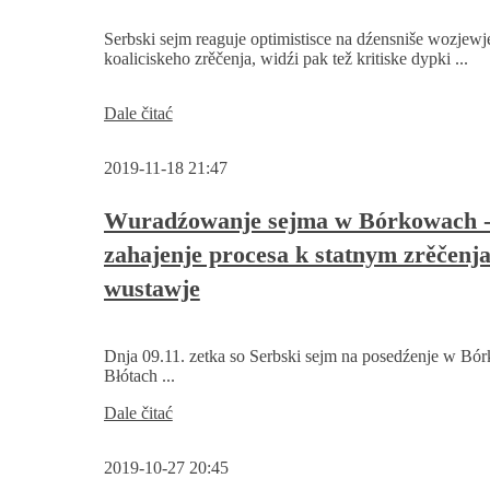
prěnje
lěto
Serbski sejm reaguje optimistisce na dźensniše wozjewj
swojeje
koaliciskeho zrěčenja, widźi pak tež kritiske dypki ...
dźěławosće
wróćo
Serbski
Dale čitać
sejm
k
2019-11-18 21:47
sakskemu
koaliciskemu
zrěčenju
Wuradźowanje sejma w Bórkowach 
zahajenje procesa k statnym zrěčenj
wustawje
Dnja 09.11. zetka so Serbski sejm na posedźenje w B
Błótach ...
Wuradźowanje
Dale čitać
sejma
w
2019-10-27 20:45
Bórkowach