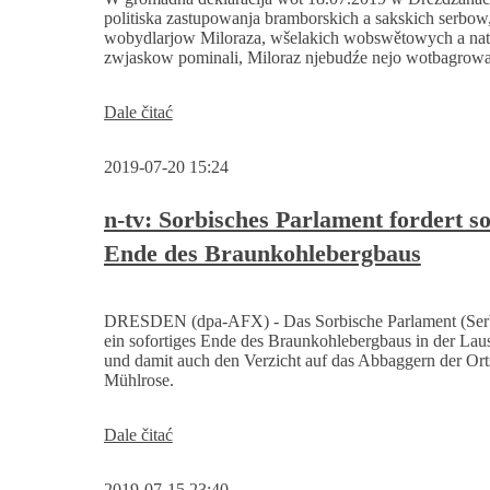
politiska zastupowanja bramborskich a sakskich serbow
wobydlarjow Miloraza, wšelakich wobswětowych a na
zwjaskow pominali, Miloraz njebudźe nejo wotbagrować
Serbski
Dale čitać
sejm
a
2019-07-20 15:24
wobswětowe
zwjaski
žadaja
n-tv: Sorbisches Parlament fordert so
sebi
Ende des Braunkohlebergbaus
stop
wotbagrowanskich
planow
za
DRESDEN (dpa-AFX) - Das Sorbische Parlament (Serb
„wotbagrowanske
ein sofortiges Ende des Braunkohlebergbaus in der Laus
polo
und damit auch den Verzicht auf das Abbaggern der Ort
Miłoraz“
Mühlrose.
Dale čitać
2019-07-15 23:40