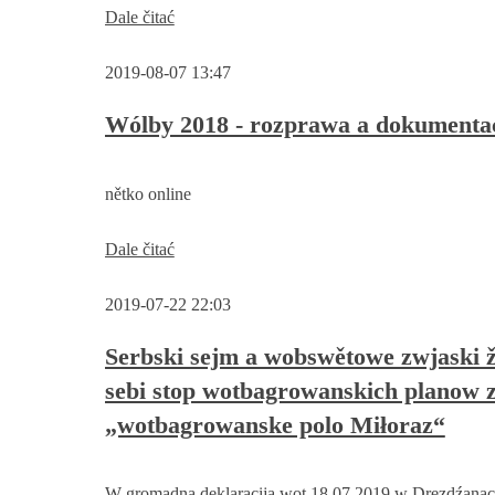
Zničenje
Dale čitać
in
wolerskeho
Sachsen
zapisa
und
2019-08-07 13:47
Brandenburg
Wólby 2018 - rozprawa a dokumentac
nětko online
Wólby
Dale čitać
2018
-
2019-07-22 22:03
rozprawa
a
dokumentacija
Serbski sejm a wobswětowe zwjaski 
sebi stop wotbagrowanskich planow 
„wotbagrowanske polo Miłoraz“
W gromadna deklaracija wot 18.07.2019 w Drezdźanac