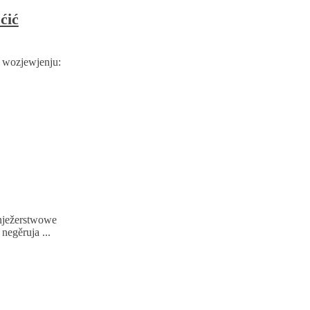
ćić
 wozjewjenju:
knježerstwowe
negěruja ...