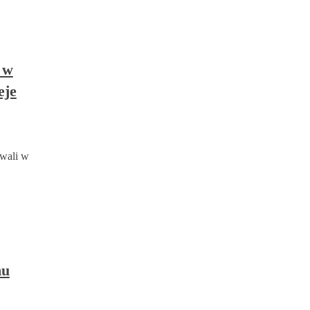
 w
eje
owali w
mu