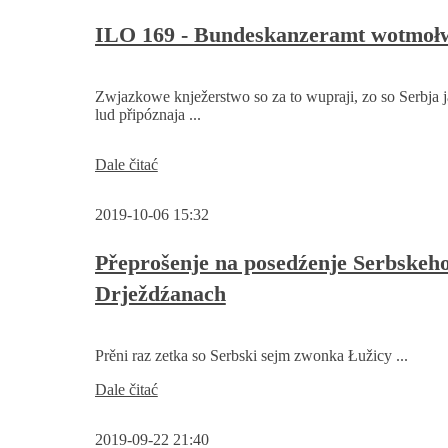
wujasnjenja
trěbne
ILO 169 - Bundeskanzeramt wotmoł
Zwjazkowe knježerstwo so za to wupraji, zo so Serbja 
lud připóznaja ...
ILO
Dale čitać
169
-
2019-10-06 15:32
Bundeskanzeramt
wotmołwi
Přeprošenje na posedźenje Serbskeh
Drježdźanach
Prěni raz zetka so Serbski sejm zwonka Łužicy ...
Přeprošenje
Dale čitać
na
posedźenje
2019-09-22 21:40
Serbskeho