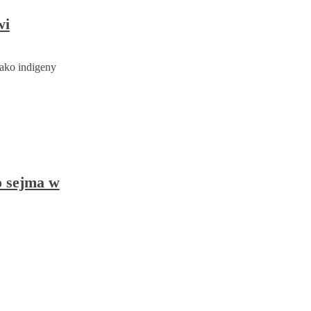
wi
jako indigeny
o sejma w