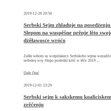
w
2019-12-20 20:50
Serbski Sejm zhladuje na posedźenju
Slepom na wuspěšne prěnje lěto swoj
dźěławosće wróćo
Zašłu sobotu su wotpósłancy Serbskeho sejma wuradź
serbskej wsy Slepo posledni króć w lěće 2019 ...
Serbski
Dale čitać
Sejm
zhladuje
2019-12-01 23:29
na
posedźenju
w
Serbski sejm k sakskemu koaliciske
Slepom
zrěčenju
na
wuspěšne