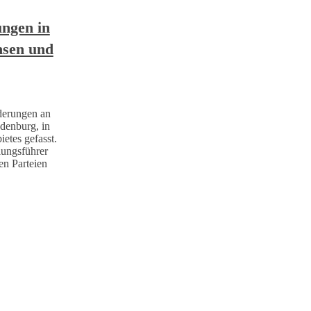
ungen in
hsen und
derungen an
denburg, in
etes gefasst.
lungsführer
en Parteien