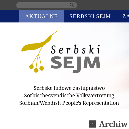
Skip
AKTUALNE
SERBSKI SEJM
Z
navigation
Serbske ludowe zastupnistwo
Sorbische/wendische Volksvertretung
Sorbian/Wendish People’s Representation
Archiw