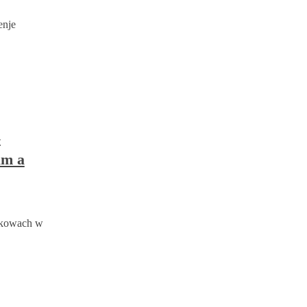
enje
-
am a
órkowach w