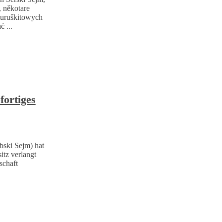
, někotare
turuškitowych
 ...
fortiges
ski Sejm) hat
itz verlangt
schaft