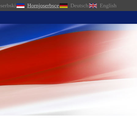
serbski
Hornjoserbsce
Deutsch
English