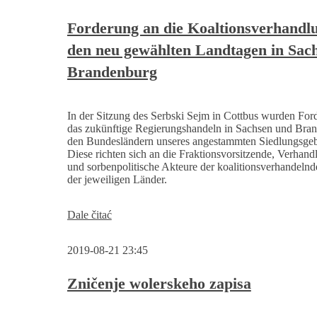
sejma
w
Forderung an die Koaltionsverhandl
Drježdźanach
den neu gewählten Landtagen in Sac
Brandenburg
In der Sitzung des Serbski Sejm in Cottbus wurden For
das zukünftige Regierungshandeln in Sachsen und Bran
den Bundesländern unseres angestammten Siedlungsgebi
Diese richten sich an die Fraktionsvorsitzende, Verhand
und sorbenpolitische Akteure der koalitionsverhandelnd
der jeweiligen Länder.
Forderung
Dale čitać
an
die
2019-08-21 23:45
Koaltionsverhandlungen
in
den
Zničenje wolerskeho zapisa
neu
gewählten
Landtagen