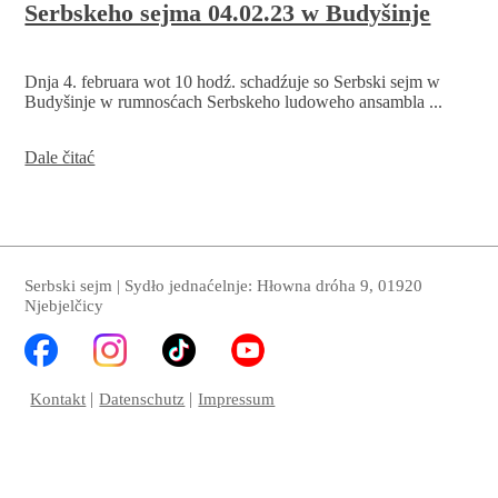
Serbskeho sejma 04.02.23 w Budyšinje
Dnja 4. februara wot 10 hodź. schadźuje so Serbski sejm w
Budyšinje w rumnosćach Serbskeho ludoweho ansambla ...
Přeprošenje
Dale čitać
na
zjawne
posedźenje
Serbskeho
sejma
04.02.23
Serbski sejm | Sydło jednaćelnje: Hłowna dróha 9, 01920
w
Njebjelčicy
Budyšinje
Kontakt
Datenschutz
Impressum