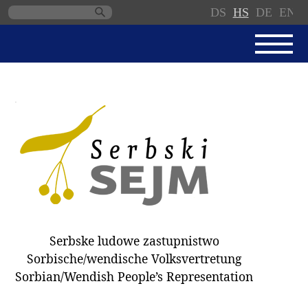
DS
HS
DE
EN
Skip
navigation
AKTUALNE
SERBSKI SEJM
JEDNANSKI PORJAD
PROTOKOLE / WOBZAMKNJENJA
DARY
WÓLBY 2018
Serbske ludowe zastupnistwo
ZAPÓSŁANCY
Sorbische/wendische Volksvertretung
WUBĚRKI
Sorbian/Wendish People’s Representation
DOKUMENTY