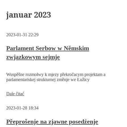
januar 2023
2023-01-31 22:29
Parlament Serbow w Němskim
zwjazkowym sejmje
Wuspěšne rozmołwy k mjezy překročacym projektam a
parlamentariskej strukturnej změnje we Łužicy
Parlament
Dale čitać
Serbow
w
2023-01-28 18:34
Němskim
zwjazkowym
sejmje
Přeprošenje na zjawne posedźenje