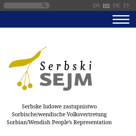
DS
HS
DE
EN
Skip
navigation
AKTUALNE
SERBSKI SEJM
JEDNANSKI PORJAD
PROTOKOLE / WOBZAMKNJENJA
DARY
WÓLBY 2018
Serbske ludowe zastupnistwo
ZAPÓSŁANCY
Sorbische/wendische Volksvertretung
WUBĚRKI
Sorbian/Wendish People’s Representation
DOKUMENTY