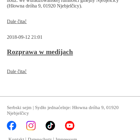
hodź. we wuradźowanskej rumnosći gmejny Njebjelčicy
(Hłowna dróha 9, 01920 Njebjelčicy).
Wozjewjenje
Dale čitać
wólbneho
wuběrka
2018-09-12 21:01
Rozprawa w medijach
Rozprawa
Dale čitać
w
medijach
Serbski sejm | Sydło jednaćelnje: Hłowna dróha 9, 01920
Njebjelčicy
Kontakt
Datenschutz
Impressum