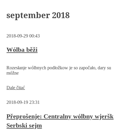
september 2018
2018-09-29 00:43
Wólba běži
Rozesłanje wólbnych podłožkow je so započało, dary su
móžne
Wólba
Dale čitać
běži
2018-09-19 23:31
Přeprošenje: Centralny wólbny wjeršk
Serbski sejm