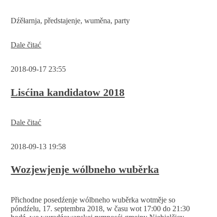
Dźěłarnja, předstajenje, wuměna, party
Přeprošenje:
Dale čitać
Centralny
wólbny
2018-09-17 23:55
wjeršk
Serbski
sejm
Lisćina kandidatow 2018
Lisćina
Dale čitać
kandidatow
2018
2018-09-13 19:58
Wozjewjenje wólbneho wuběrka
Přichodne posedźenje wólbneho wuběrka wotměje so
póndźelu, 17. septembra 2018, w času wot 17:00 do 21:30