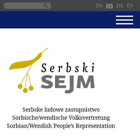
DS
HS
DE
EN
Skip
navigation
AKTUALNE
SERBSKI SEJM
JEDNANSKI PORJAD
PROTOKOLE / WOBZAMKNJENJA
DARY
WÓLBY 2018
Serbske ludowe zastupnistwo
ZAPÓSŁANCY
Sorbische/wendische Volksvertretung
WUBĚRKI
Sorbian/Wendish People’s Representation
DOKUMENTY