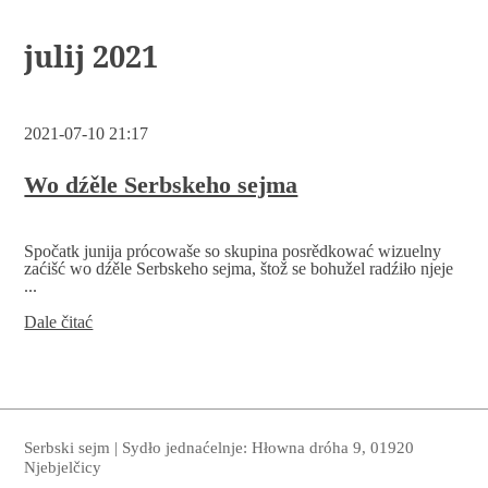
julij 2021
2021-07-10 21:17
Wo dźěle Serbskeho sejma
Spočatk junija prócowaše so skupina posrědkować wizuelny
zaćišć wo dźěle Serbskeho sejma, štož se bohužel radźiło njeje
...
Wo
Dale čitać
dźěle
Serbskeho
sejma
Serbski sejm | Sydło jednaćelnje: Hłowna dróha 9, 01920
Njebjelčicy