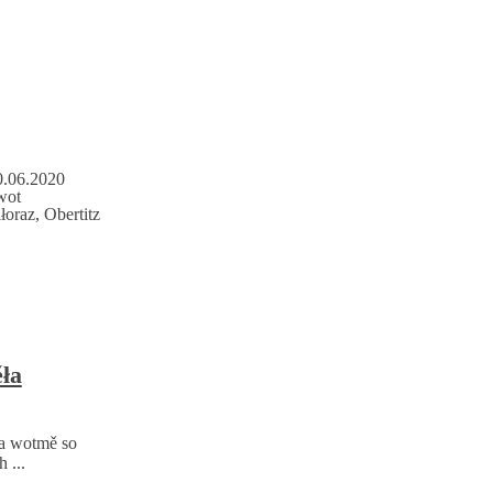
0.06.2020
wot
raz, Obertitz
ěła
a wotmě so
 ...