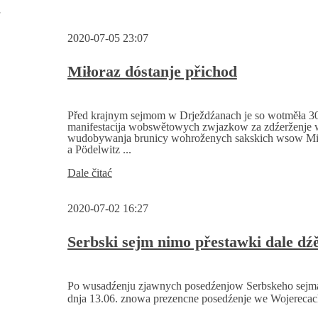
w
2020-07-05 23:07
Miłoraz dóstanje přichod
Před krajnym sejmom w Drježdźanach je so wotměła 3
manifestacija wobswětowych zwjazkow za zdźerženje 
wudobywanja brunicy wohroženych sakskich wsow Miło
a Pödelwitz ...
Miłoraz
Dale čitać
dóstanje
přichod
2020-07-02 16:27
Serbski sejm nimo přestawki dale dź
Po wusadźenju zjawnych posedźenjow Serbskeho sejm
dnja 13.06. znowa prezencne posedźenje we Wojerecach