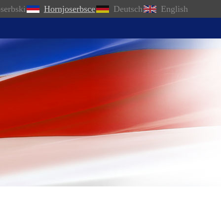
serbski
Hornjoserbsce
Deutsch
English