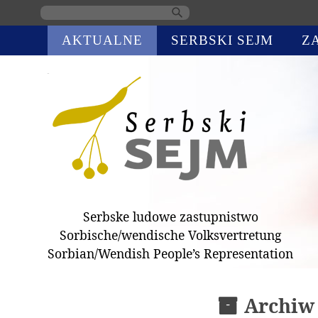
Skip
AKTUALNE
SERBSKI SEJM
Z
navigation
Serbske ludowe zastupnistwo
Sorbische/wendische Volksvertretung
Sorbian/Wendish People’s Representation
Archiw