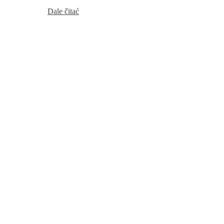
Serbski
Dale čitać
sejm
nimo
přestawki
dale
dźěła