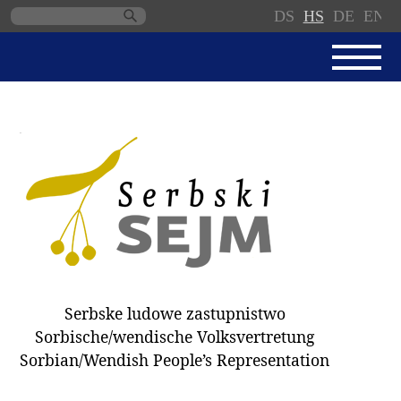
DS
HS
DE
EN
Skip
navigation
AKTUALNE
SERBSKI SEJM
JEDNANSKI PORJAD
PROTOKOLE / WOBZAMKNJENJA
DARY
WÓLBY 2018
Serbske ludowe zastupnistwo
ZAPÓSŁANCY
Sorbische/wendische Volksvertretung
WUBĚRKI
Sorbian/Wendish People’s Representation
DOKUMENTY