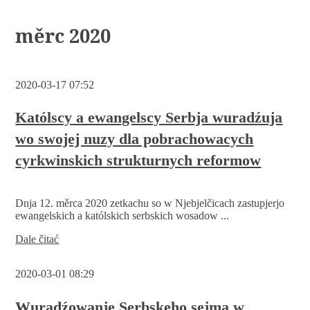
měrc 2020
2020-03-17 07:52
Katólscy a ewangelscy Serbja wuradźuja
wo swojej nuzy dla pobrachowacych
cyrkwinskich strukturnych reformow
Dnja 12. měrca 2020 zetkachu so w Njebjelčicach zastupjerjo
ewangelskich a katólskich serbskich wosadow ...
Katólscy
Dale čitać
a
ewangelscy
2020-03-01 08:29
Serbja
wuradźuja
wo
Wuradźowanje Serbskeho sejma w