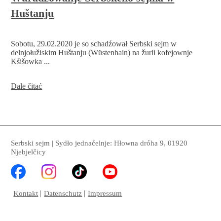
swojej
Huštanju
nuzy
dla
pobrachowacych
cyrkwinskich
Sobotu, 29.02.2020 je so schadźował Serbski sejm w
strukturnych
delnjołužiskim Huštanju (Wüstenhain) na žurli kofejownje
reformow
Kśišowka ...
Wuradźowanje
Dale čitać
Serbskeho
sejma
w
Huštanju
Serbski sejm | Sydło jednaćelnje: Hłowna dróha 9, 01920
Njebjelčicy
Kontakt
Datenschutz
Impressum