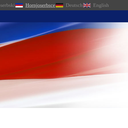
serbski
Hornjoserbsce
Deutsch
English