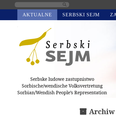
Skip
AKTUALNE
SERBSKI SEJM
Z
navigation
Serbske ludowe zastupnistwo
Sorbische/wendische Volksvertretung
Sorbian/Wendish People’s Representation
Archiw