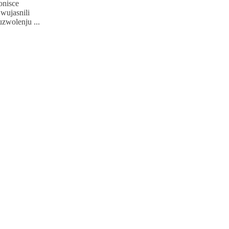
onisce
wujasnili
zwolenju ...