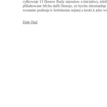
cyłkownje 13 čłonow Rady starostow a iniciatiwy, telef
přišaltowane běchu dalši čłonojo, zo bychu zhromadnje 
wostatne prašenja k Serbskemu sejmej a kroki k jeho wu
Iniciatiwa
Dale čitać
a
Rada
starostow
wobzamknychu
kroki
a
časowy
plan
za
wólby
Serbskeho
sejma;
přeprošenje
čłonam
do
předsydstwa
za
listowe
wólby