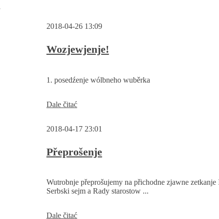
w
2018-04-26 13:09
Wozjewjenje!
1. posedźenje wólbneho wuběrka
Wozjewjenje!
Dale čitać
2018-04-17 23:01
Přeprošenje
Wutrobnje přeprošujemy na přichodne zjawne zetkanje 
Serbski sejm a Rady starostow ...
Přeprošenje
Dale čitać