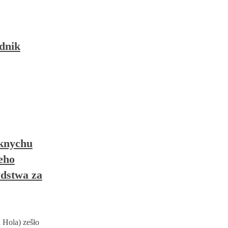
dnik
mknychu
eho
ydstwa za
 Hola) zešło