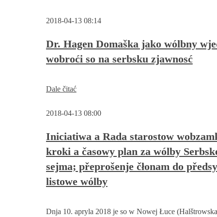
2018-04-13 08:14
Dr. Hagen Domaška jako wólbny wje
wobroći so na serbsku zjawnosć
Dr.
Dale čitać
Hagen
Domaška
2018-04-13 08:00
jako
wólbny
wjednik
Iniciatiwa a Rada starostow wobza
wobroći
kroki a časowy plan za wólby Serbsk
so
na
sejma; přeprošenje čłonam do předs
serbsku
zjawnosć
listowe wólby
Dnja 10. apryla 2018 je so w Nowej Łuce (Halštrowska