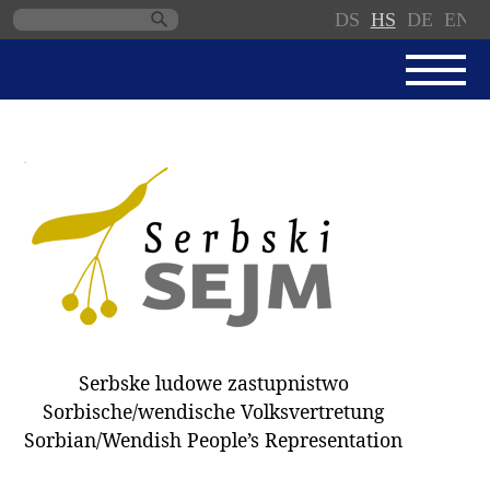
DS
HS
DE
EN
Skip
navigation
AKTUALNE
SERBSKI SEJM
JEDNANSKI PORJAD
PROTOKOLE / WOBZAMKNJENJA
DARY
WÓLBY 2018
Serbske ludowe zastupnistwo
ZAPÓSŁANCY
Sorbische/wendische Volksvertretung
WUBĚRKI
Sorbian/Wendish People’s Representation
DOKUMENTY