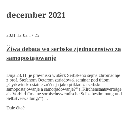
december 2021
2021-12-02 17:25
Žiwa debata wo serbske zjednoćenstwo za
samopostajowanje
Dnja 23.11. je prawniski wuběrk Serbskeho sejma zhromadnje
z prof. Stefanom Oeterom zarjadował seminar pod titlom
„Cyrkwinsko-statne zrěčenja jako přikład za serbske
samopostajowanje a samorjadowanje?“ („Kirchenstaatsverträge
als Vorbild für eine sorbische/wendische Selbstbestimmung und
Selbstverwaltung?“) ...
Žiwa
Dale čitać
debata
wo
serbske
zjednoćenstwo