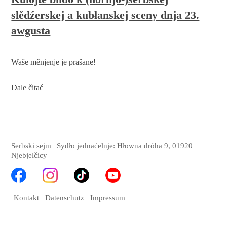
online
slědźerskej a kubłanskej sceny dnja 23.
unterstützt
werden
awgusta
Waše měnjenje je prašane!
Kulojte
Dale čitać
blido
k
(hornjo-)serbskej
slědźerskej
a
kubłanskej
Serbski sejm | Sydło jednaćelnje: Hłowna dróha 9, 01920
sceny
Njebjelčicy
dnja
23.
awgusta
Kontakt
Datenschutz
Impressum