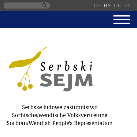
DS
HS
DE
EN
Skip
navigation
AKTUALNE
SERBSKI SEJM
JEDNANSKI PORJAD
PROTOKOLE / WOBZAMKNJENJA
DARY
WÓLBY 2018
Serbske ludowe zastupnistwo
ZAPÓSŁANCY
Sorbische/wendische Volksvertretung
WUBĚRKI
Sorbian/Wendish People’s Representation
DOKUMENTY