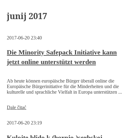
junij 2017
2017-06-20 23:40
Die Minority Safepack Initiative kann
jetzt online unterstützt werden
Ab heute können europäische Bürger überall online die
Europäische Bürgerinitiative für die Minderheiten und die
kulturelle und sprachliche Vielfalt in Europa unterstützen ...
Die
Dale čitać
Minority
Safepack
2017-06-20 23:19
Initiative
kann
jetzt
Kulojte blido k (hornjo-)serbskej