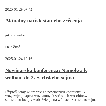
serbskich
wosobinow
2025-01-29 07:42
k
wólbam
do
Aktualny naćisk statneho zrěčenja
2.
Serbskeho
sejma
jako download
Aktualny
Dale čitać
naćisk
statneho
2025-01-24 19:16
zrěčenja
Nowinarska konferenca: Namołwa k
wólbam do 2. Serbskeho sejma
Přeprošujemy wutrobnje na nowinarsku konferencu k
wozjewjenju apela wuznamnych serbskich wosobinow
serbskemu ludej k wobdźělenju na wólbach Serbskeho sejma ...