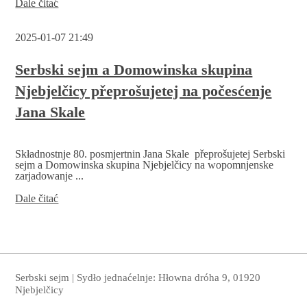
Počesćenje
Dale čitać
Jana
Skale
2025-01-07 21:49
Serbski sejm a Domowinska skupina
Njebjelčicy přeprošujetej na počesćenje
Jana Skale
Składnostnje 80. posmjertnin Jana Skale přeprošujetej Serbski
sejm a Domowinska skupina Njebjelčicy na wopomnjenske
zarjadowanje ...
Serbski
Dale čitać
sejm
a
Domowinska
skupina
Njebjelčicy
přeprošujetej
Serbski sejm | Sydło jednaćelnje: Hłowna dróha 9, 01920
na
Njebjelčicy
počesćenje