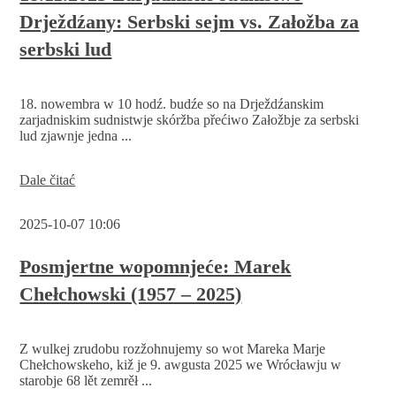
dźěła
Drježdźany: Serbski sejm vs. Załožba za
Serbskeho
sejma
serbski lud
wostanje
najprjedy
wotpokazana
18. nowembra w 10 hodź. budźe so na Drježdźanskim
zarjadniskim sudnistwje skóržba přećiwo Załožbje za serbski
lud zjawnje jedna ...
18.11.2025
Dale čitać
Zarjadniske
sudnistwo
2025-10-07 10:06
Drježdźany:
Serbski
sejm
Posmjertne wopomnjeće: Marek
vs.
Chełchowski (1957 – 2025)
Załožba
za
serbski
lud
Z wulkej zrudobu rozžohnujemy so wot Mareka Marje
Chełchowskeho, kiž je 9. awgusta 2025 we Wrócławju w
starobje 68 lět zemrěł ...