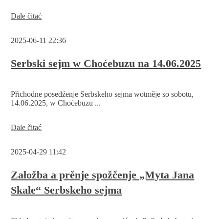
Posmjertne
Dale čitać
wopomnjeće:
Marek
2025-06-11 22:36
Chełchowski
(1957
–
Serbski sejm w Choćebuzu na 14.06.2025
2025)
Přichodne posedźenje Serbskeho sejma wotměje so sobotu,
14.06.2025, w Choćebuzu ...
Serbski
Dale čitać
sejm
w
2025-04-29 11:42
Choćebuzu
na
14.06.2025
Załožba a prěnje spožčenje „Myta Jana
Skale“ Serbskeho sejma