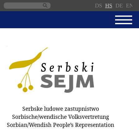
DS
HS
DE
EN
Skip
navigation
AKTUALNE
SERBSKI SEJM
JEDNANSKI PORJAD
PROTOKOLE / WOBZAMKNJENJA
DARY
WÓLBY 2018
Serbske ludowe zastupnistwo
ZAPÓSŁANCY
Sorbische/wendische Volksvertretung
WUBĚRKI
Sorbian/Wendish People’s Representation
DOKUMENTY