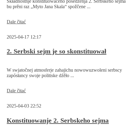
Składnostnje konstituowaceho posedźenja 2. Serbskeho sejma
bu prěni raz „Myto Jana Skala“ spožčene ...
Załožba
Dale čitać
a
prěnje
2025-04-17 12:17
spožčenje
„Myta
Jana
2. Serbski sejm je so skonstituował
Skale“
Serbskeho
sejma
W swjatočnej atmosferje zahajichu nowowuzwoleni serbscy
zapósłancy swoje politiske dźěło ...
2.
Dale čitać
Serbski
sejm
2025-04-03 22:52
je
so
skonstituował
Konstituowanje 2. Serbskeho sejma