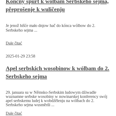
Kónčny špurt k wólbam Serbskeho sejma,
sejma
přeprošenje k wuličenju
Je jenož hišće mało dnjow hač do kónca wólbow do 2.
Serbskeho sejma ...
Kónčny
Dale čitać
špurt
k
2025-01-29 23:58
wólbam
Serbskeho
sejma,
Apel serbskich wosobinow k wólbam do 2.
přeprošenje
Serbskeho sejma
k
wuličenju
29. januara su w Němsko-Serbskim ludowym dźiwadle
wuznamne serbske wosobiny w nowinarskej konferency swój
apel serbskemu ludej k wobdźělenju na wólbach do 2.
Serbskeho sejma wusměrili ...
Apel
Dale čitać