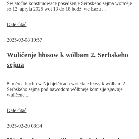
Swjatočne konstituowace posedženje Serbskeho sejma wotměje
so 12. apryla 2025 wot 13 do 18 hodź. we Łazu ...
Konstituowanje
Dale čitać
2.
Serbskeho
2025-03-08 19:57
sejma
Wuličenje hłosow k wólbam 2. Serbskeho
sejma
8. měrca buchu w Njebjelčicach wotedate hłosy k wólbam 2.
Serbskeho sejma pod nawodom wólbneje komisije zjawnje
wuličene ...
Wuličenje
Dale čitać
hłosow
k
2025-02-20 08:34
wólbam
2.
Serbskeho