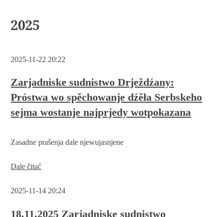
2025
2025-11-22 20:22
Zarjadniske sudnistwo Drježdźany:
Próstwa wo spěchowanje dźěła Serbskeho
sejma wostanje najprjedy wotpokazana
Zasadne prašenja dale njewujasnjene
Zarjadniske
Dale čitać
sudnistwo
Drježdźany:
2025-11-14 20:24
Próstwa
wo
spěchowanje
18.11.2025 Zarjadniske sudnistwo