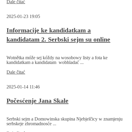
Nowinarska
Dale čitać
konferenca:
Namołwa
2025-01-23 19:05
k
wólbam
do
Informacije ke kandidatkam a
2.
kandidatam 2. Serbski sejm su online
Serbskeho
sejma
Wotnětka móže sej kóždy na wosobowy listy a fota ke
kandidatkam a kandidatam wobhladać ...
Informacije
Dale čitać
ke
kandidatkam
2025-01-14 11:46
a
kandidatam
2.
Počesćenje Jana Skale
Serbski
sejm
su
Serbski sejm a Domowinska skupina Njebjelčicy w znamjenju
online
serbskeje zhromadnosće ...