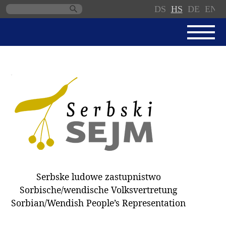
DS
HS
DE
EN
Skip
navigation
AKTUALNE
SERBSKI SEJM
JEDNANSKI PORJAD
PROTOKOLE / WOBZAMKNJENJA
DARY
WÓLBY 2018
Serbske ludowe zastupnistwo
ZAPÓSŁANCY
Sorbische/wendische Volksvertretung
WUBĚRKI
Sorbian/Wendish People’s Representation
DOKUMENTY