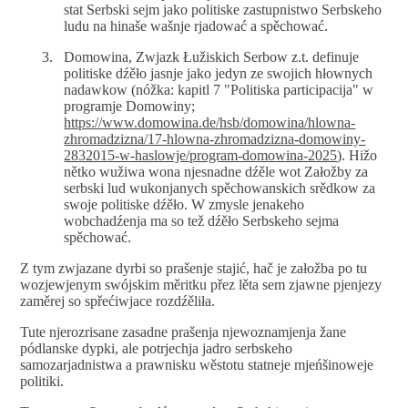
stat Serbski sejm jako politiske zastupnistwo Serbskeho
ludu na hinaše wašnje rjadować a spěchować.
Domowina, Zwjazk Łužiskich Serbow z.t. definuje
politiske dźěło jasnje jako jedyn ze swojich hłownych
nadawkow (nóžka: kapitl 7 "Politiska participacija" w
programje Domowiny;
https://www.domowina.de/hsb/domowina/hlowna-
zhromadzizna/17-hlowna-zhromadzizna-domowiny-
2832015-w-haslowje/program-domowina-2025
). Hižo
nětko wužiwa wona njesnadne dźěle wot Załožby za
serbski lud wukonjanych spěchowanskich srědkow za
swoje politiske dźěło. W zmysle jenakeho
wobchadźenja ma so tež dźěło Serbskeho sejma
spěchować.
Z tym zwjazane dyrbi so prašenje stajić, hač je załožba po tu
wozjewjenym swójskim měritku přez lěta sem zjawne pjenjezy
zaměrej so spřećiwjace rozdźěliła.
Tute njerozrisane zasadne prašenja njewoznamjenja žane
pódlanske dypki, ale potrjechja jadro serbskeho
samozarjadnistwa a prawnisku wěstotu statneje mjeńšinoweje
politiki.