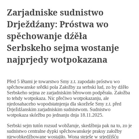
Zarjadniske sudnistwo
Drježdźany: Próstwa wo
spěchowanje dźěła
Serbskeho sejma wostanje
najprjedy wotpokazana
Před 5 lětami je towarstwo Smy z.t. zapodało próstwu wo
spěchowanske srědki pola Załožby za serbski lud, zo by dźěło
Serbskeho sejma ze zarjadniskim běrowom podpěrała. Załožba
to tehdy wotpokaza. Nic přećiwo wotpokazanju, ale
njedosahaceho wopodstatnjenja dla skoržeše Smy z.t. před
Drježdźanskim zarjadniskim sudnistwom. Sudnistwo
wotpokaza skóržbu po jednanju dnja 18.11.2025.
Serbski sejm tutón rozsud wobžaruje, skedźbnja pak na to, zo je
sudnistwo centralne dypki spěchowanskeje praksy załožby
njewobkedźbowane wostajiło. Wona steješe w srjedźišću