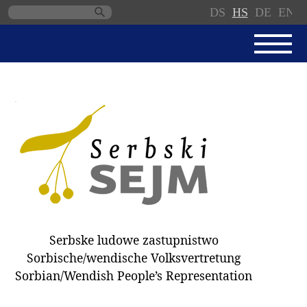
DS
HS
DE
EN
Skip
navigation
AKTUALNE
SERBSKI SEJM
JEDNANSKI PORJAD
PROTOKOLE / WOBZAMKNJENJA
DARY
WÓLBY 2018
Serbske ludowe zastupnistwo
ZAPÓSŁANCY
Sorbische/wendische Volksvertretung
WUBĚRKI
Sorbian/Wendish People’s Representation
DOKUMENTY