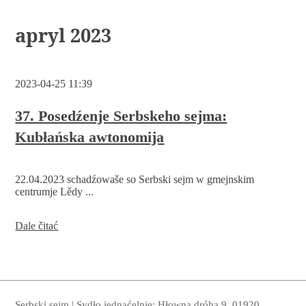
apryl 2023
2023-04-25 11:39
37. Posedźenje Serbskeho sejma:
Kubłańska awtonomija
22.04.2023 schadźowaše so Serbski sejm w gmejnskim
centrumje Lědy ...
37.
Dale čitać
Posedźenje
Serbskeho
sejma:
Kubłańska
awtonomija
Serbski sejm | Sydło jednaćelnje: Hłowna dróha 9, 01920