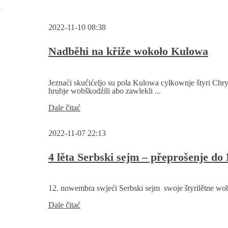
w
2022-11-10 08:38
Nadběhi na křiže wokoło Kulowa
Jeznaći skućićeljo su pola Kulowa cyłkownje štyri Chr
hrubje wobškodźili abo zawlekli ...
Nadběhi
Dale čitać
na
křiže
2022-11-07 22:13
wokoło
Kulowa
4 lěta Serbski sejm – přeprošenje do 
12. nowembra swjeći Serbski sejm swoje štyrilětne wobs
4
Dale čitać
lěta
Serbski