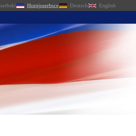
serbski
Hornjoserbsce
Deutsch
English