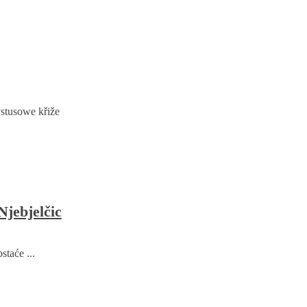
ystusowe křiže
Njebjelčic
taće ...