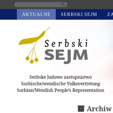
Skip
AKTUALNE
SERBSKI SEJM
Z
navigation
Serbske ludowe zastupnistwo
Sorbische/wendische Volksvertretung
Sorbian/Wendish People’s Representation
Archiw