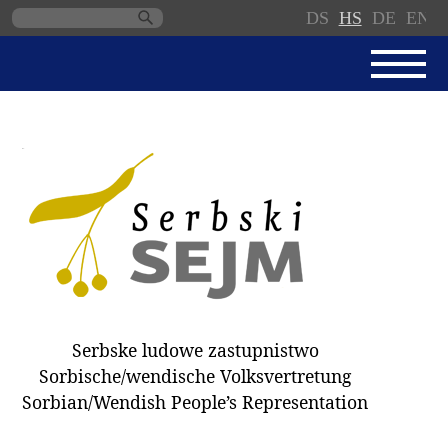
DS
HS
DE
EN
Skip
navigation
AKTUALNE
SERBSKI SEJM
JEDNANSKI PORJAD
PROTOKOLE / WOBZAMKNJENJA
DARY
WÓLBY 2018
Serbske ludowe zastupnistwo
ZAPÓSŁANCY
Sorbische/wendische Volksvertretung
WUBĚRKI
Sorbian/Wendish People’s Representation
DOKUMENTY