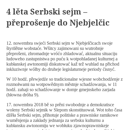
4 lěta Serbski sejm –
přeprošenje do Njebjelčic
12. nowembra swjeći Serbski sejm w Njebjelčicach swoje
štyrilětne wobstaće. Wšitcy zajimowani su wutrobnje
přeprošeni, zhromadnje wróćo zhladować, aktualnu situaciju
ludoweho zastupnistwa po puću k wotpohladanej kulturnej a
kubłanskej awtonomiji diskutować kaž tež wuhlad na přichod
inkluziwnje wólby do druheje legislaturneje periody ćisnyć.
W 10 hodź. přewjedźe so tradicionalne wjesne wobchodźenje z
rozmołwami na wotpowědnym městnje schadźowanja, w 11
hodź. zahaji so schadźowanje w domje gmejnskeho zarjada
(hłowna dróha 9).
17. nowembra 2018 bě so prěni swobodnje a demokratisce
woleny Serbski sejmik w Slepom skonstituował. Wot toho časa
dźěła Serbski sejm, přihotuje politiske a prawniske ramikowe
wuměnjenja a zakłady jednanja za serbsku kulturnu a
kubłansku awtonomiju we wobłuku zjawnoprawniskeje