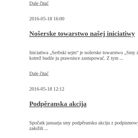
Nowa
Dale čitać
internetowa
prezentacija
2016-05-18 16:00
Nošerske towarstwo našej iniciatiwy
Iniciatiwa „Serbski sejm“ je nošerske towarstwo „Smy z.
kotrež budźe ju prawnisce zastupować. Z tym ...
Nošerske
Dale čitać
towarstwo
našej
2016-05-18 12:12
iniciatiwy
Podpěranska akcija
Spočatk januarja smy podpěransku akciju z podpismow
załožili ...