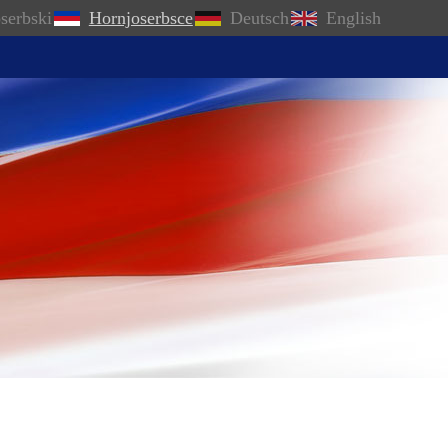
serbski
Hornjoserbsce
Deutsch
English