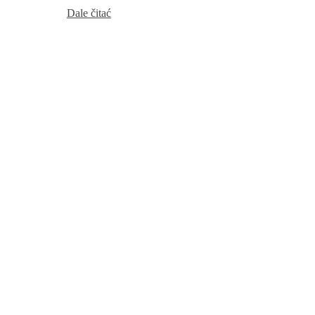
Podpěranska
Dale čitać
akcija