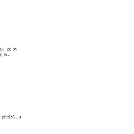
rje, zo by
iła ...
 předźěła a