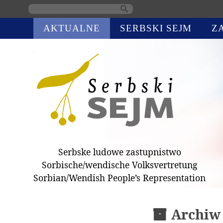
Skip
AKTUALNE
SERBSKI SEJM
Z
navigation
Serbske ludowe zastupnistwo
Sorbische/wendische Volksvertretung
Sorbian/Wendish People’s Representation
Archiw