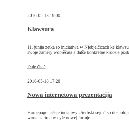
w
2016-05-18 19:00
Klawsura
11. junija zetka so iniciatiwa w Njebjelčicach ke klawsu
swoje zaměry wobrěčała a dalše konkretne kročele postaj
Klawsura
Dale čitać
2016-05-18 17:28
Nowa internetowa prezentacija
Homepage našeje inciatiwy „Serbski sejm“ so dospołnje
wona startuje w cyle nowej formje ...