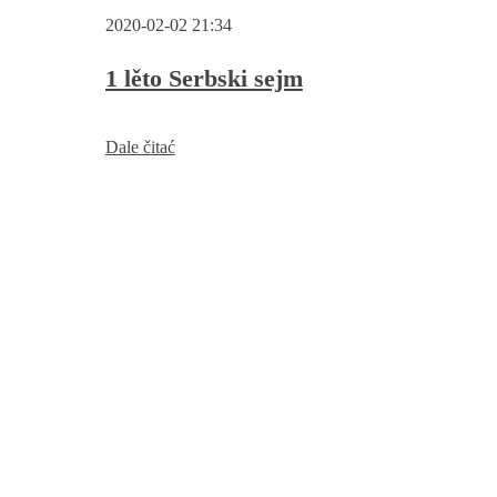
Serbski
Volkes
2020-02-02 21:34
sejm“
w
Njebjelčicach
1 lěto Serbski sejm
1
Dale čitać
lěto
Serbski
sejm