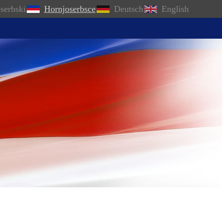
serbski
Hornjoserbsce
Deutsch
English