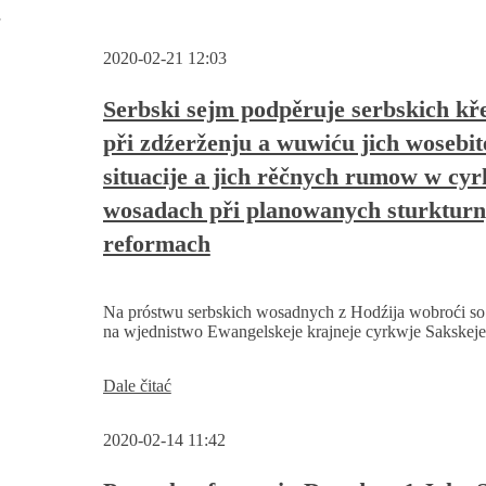
w
2020-02-21 12:03
Serbski sejm podpěruje serbskich k
při zdźerženju a wuwiću jich wosebit
situacije a jich rěčnych rumow w cy
wosadach při planowanych sturktur
reformach
Na próstwu serbskich wosadnych z Hodźija wobroći so
na wjednistwo Ewangelskeje krajneje cyrkwje Sakskeje 
Serbski
Dale čitać
sejm
podpěruje
2020-02-14 11:42
serbskich
křesćanow
při