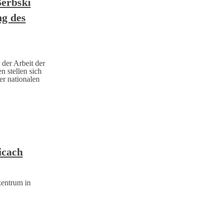
Serbski
ng des
 der Arbeit der
n stellen sich
er nationalen
icach
entrum in