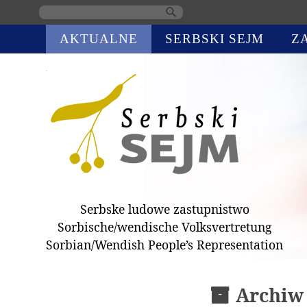
Skip
AKTUALNE
SERBSKI SEJM
Z
navigation
Serbske ludowe zastupnistwo
Sorbische/wendische Volksvertretung
Sorbian/Wendish People’s Representation
Archiw