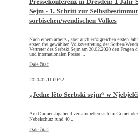
Pressekonferenz in Dresden: 1 Jahr 
zdźerženju
Sejm - 1. Schritt zur Selbstbestimmu
a
wuwiću
sorbischen/wendischen Volkes
jich
wosebiteje
situacije
a
Nach einem arbeits-, aber auch erfolgreichen ersten Jahr
jich
ersten frei gewählten Volksvertretung der Sorben/Wende
rěčnych
Vertreter des Serbski Sejm am 20.02.2020 den Fragen d
und internationalen Presse ...
rumow
w
Pressekonferenz
Dale čitać
cyrkwinskich
in
wosadach
Dresden:
při
2020-02-11 09:52
1
planowanych
Jahr
sturkturnych
Serbski
reformach
„Jedne lěto Serbski sejm“ w Njebjelč
Sejm
-
1.
Am Donnerstagabend versammelten sich im Gemeindez
Schritt
Nebelschütz rund 40 ...
zur
Selbstbestimmung
„Jedne
Dale čitać
des
lěto
sorbischen/wendischen