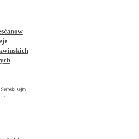
řesćanow
eje
rkwinskich
nych
 Serbski sejm
...