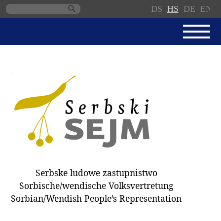
DS
HS
DE
EN
Skip
navigation
AKTUALNE
SERBSKI SEJM
JEDNANSKI PORJAD
PROTOKOLE / WOBZAMKNJENJA
DARY
WÓLBY 2018
Serbske ludowe zastupnistwo
ZAPÓSŁANCY
Sorbische/wendische Volksvertretung
WUBĚRKI
Sorbian/Wendish People’s Representation
DOKUMENTY