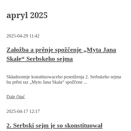
apryl 2025
2025-04-29 11:42
Załožba a prěnje spožčenje „Myta Jana
Skale“ Serbskeho sejma
Składnostnje konstituowaceho posedźenja 2. Serbskeho sejma
bu prěni raz „Myto Jana Skala“ spožčene ...
Załožba
Dale čitać
a
prěnje
2025-04-17 12:17
spožčenje
„Myta
Jana
2. Serbski sejm je so skonstituował
Skale“