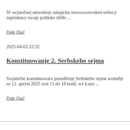
Serbskeho
sejma
W swjatočnej atmosferje zahajichu nowowuzwoleni serbscy
zapósłancy swoje politiske dźěło ...
2.
Dale čitać
Serbski
sejm
2025-04-03 22:52
je
so
skonstituował
Konstituowanje 2. Serbskeho sejma
Swjatočne konstituowace posedženje Serbskeho sejma wotměje
so 12. apryla 2025 wot 13 do 18 hodź. we Łazu ...
Konstituowanje
Dale čitać
2.
Serbskeho
sejma