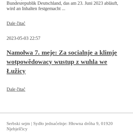
Bundesrepublik Deutschland, das am 23. Juni 2023 abläuft,
wird an Inhalten festgemacht ...
Přeprošenje
Dale čitać
krajneje
nowinarskeje
2023-05-03 22:57
konferency
pjatk,
26.
Namołwa 7. meje: Za socialnje a klimje
meje
wotpowědowacy wustup z wuhla we
2023
Łužicy
Dale čitać
Serbski sejm | Sydło jednaćelnje: Hłowna dróha 9, 01920
Njebjelčicy