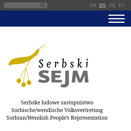
DS
HS
DE
EN
Skip
navigation
AKTUALNE
SERBSKI SEJM
JEDNANSKI PORJAD
PROTOKOLE / WOBZAMKNJENJA
DARY
WÓLBY 2018
Serbske ludowe zastupnistwo
ZAPÓSŁANCY
Sorbische/wendische Volksvertretung
WUBĚRKI
Sorbian/Wendish People’s Representation
DOKUMENTY