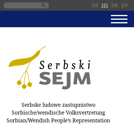
DS
HS
DE
EN
Skip
navigation
AKTUALNE
SERBSKI SEJM
JEDNANSKI PORJAD
PROTOKOLE / WOBZAMKNJENJA
DARY
WÓLBY 2018
Serbske ludowe zastupnistwo
ZAPÓSŁANCY
Sorbische/wendische Volksvertretung
WUBĚRKI
Sorbian/Wendish People’s Representation
DOKUMENTY