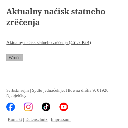
Aktualny naćisk statneho
zrěčenja
Aktualny naćisk statneho zrěčenja
(461.7 KiB)
Wróćo
Serbski sejm | Sydło jednaćelnje: Hłowna dróha 9, 01920
Njebjelčicy
Kontakt
Datenschutz
Impressum