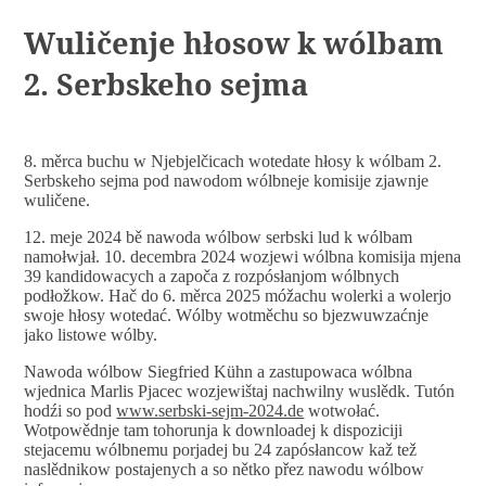
Wuličenje hłosow k wólbam
2. Serbskeho sejma
8. měrca buchu w Njebjelčicach wotedate hłosy k wólbam 2.
Serbskeho sejma pod nawodom wólbneje komisije zjawnje
wuličene.
12. meje 2024 bě nawoda wólbow serbski lud k wólbam
namołwjał. 10. decembra 2024 wozjewi wólbna komisija mjena
39 kandidowacych a započa z rozpósłanjom wólbnych
podłožkow. Hač do 6. měrca 2025 móžachu wolerki a wolerjo
swoje hłosy wotedać. Wólby wotměchu so bjezwuwzaćnje
jako listowe wólby.
Nawoda wólbow Siegfried Kühn a zastupowaca wólbna
wjednica Marlis Pjacec wozjewištaj nachwilny wuslědk. Tutón
hodźi so pod
www.serbski-sejm-2024.de
wotwołać.
Wotpowědnje tam tohorunja k downloadej k dispoziciji
stejacemu wólbnemu porjadej bu 24 zapósłancow kaž tež
naslědnikow postajenych a so nětko přez nawodu wólbow