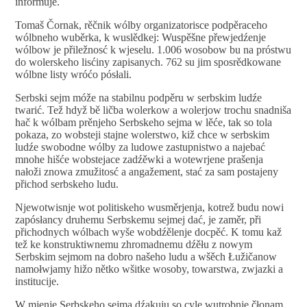
informuje.
Tomaš Čornak, rěčnik wólby organizatorisce podpěraceho
wólbneho wuběrka, k wuslědkej: Wuspěšne přewjedźenje
wólbow je přiležnosć k wjeselu. 1.006 wosobow bu na próstwu
do wolerskeho lisćiny zapisanych. 762 su jim sposrědkowane
wólbne listy wróćo pósłali.
Serbski sejm móže na stabilnu podpěru w serbskim ludźe
twarić. Tež hdyž bě ličba wolerkow a wolerjow trochu snadniša
hač k wólbam prěnjeho Serbskeho sejma w lěće, tak so tola
pokaza, zo wobsteji stajne wolerstwo, kiž chce w serbskim
ludźe swobodne wólby za ludowe zastupnistwo a najebać
mnohe hišće wobstejace zadźěwki a wotewrjene prašenja
nałoži znowa zmužitosć a angažement, stać za sam postajeny
přichod serbskeho ludu.
Njewotwisnje wot politiskeho wusměrjenja, kotrež budu nowi
zapósłancy druhemu Serbskemu sejmej dać, je zaměr, při
přichodnych wólbach wyše wobdźělenje docpěć. K tomu kaž
tež ke konstruktiwnemu zhromadnemu dźěłu z nowym
Serbskim sejmom na dobro našeho ludu a wšěch Łužičanow
namołwjamy hižo nětko wšitke wosoby, towarstwa, zwjazki a
institucije.
W mjenje Serbskeho sejma dźakuju so cyle wutrobnje čłonam