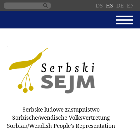
DS
HS
DE
EN
Skip
navigation
AKTUALNE
SERBSKI SEJM
JEDNANSKI PORJAD
PROTOKOLE / WOBZAMKNJENJA
DARY
WÓLBY 2018
Serbske ludowe zastupnistwo
ZAPÓSŁANCY
Sorbische/wendische Volksvertretung
WUBĚRKI
Sorbian/Wendish People’s Representation
DOKUMENTY