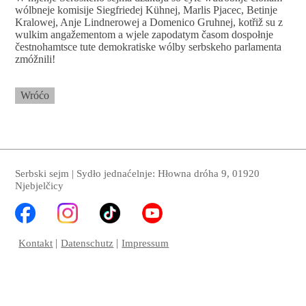
wólbneje komisije Siegfriedej Kühnej, Marlis Pjacec, Betinje
Kralowej, Anje Lindnerowej a Domenico Gruhnej, kotřiž su z
wulkim angažementom a wjele zapodatym časom dospołnje
čestnohamtsce tute demokratiske wólby serbskeho parlamenta
zmóžnili!
Wróćo
Serbski sejm | Sydło jednaćelnje: Hłowna dróha 9, 01920
Njebjelčicy
Kontakt
Datenschutz
Impressum