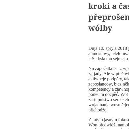
kroki a č
přeprošen
wólby
Dnja 10. apryla 2018
a iniciatiwy, telefoni
k Serbskemu sejmej a
Na započatku su z wje
zarjady. Ale w přećiw
aktiwneje podpěry, ta
zapósłancow, bjez ně
kompetency a zjawnopr
poněčim docpěć. Wot 
zastupnistwo serbskeh
wujadnanje wusměrjen
přichodźe.
Z tutym jasnym fokus
Wón předwidźi namołw