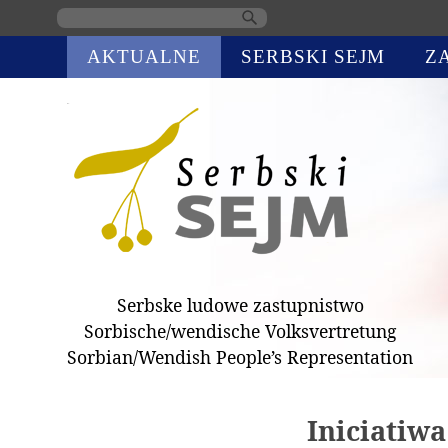
Skip
AKTUALNE
SERBSKI SEJM
Z
navigation
Serbske ludowe zastupnistwo
Sorbische/wendische Volksvertretung
Sorbian/Wendish People’s Representation
Iniciatiw