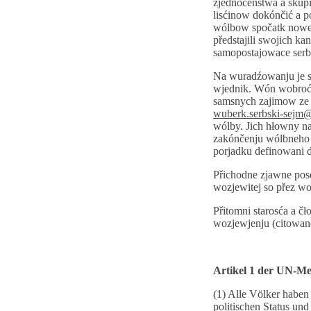
zjednoćenstwa a skup
lisćinow dokónčić a p
wólbow spočatk nowe
předstajili swojich k
samopostajowace ser
Na wuradźowanju je s
wjednik. Wón wobroći 
samsnych zajimow ze 
wuberk.serbski-sejm
wólby. Jich hłowny n
zakónčenju wólbneho 
porjadku definowani 
Přichodne zjawne pose
wozjewitej so přez wo
Přitomni starosća a čł
wozjewjenju (citowan
Artikel 1 der UN-Me
(1) Alle Völker haben 
politischen Status und 