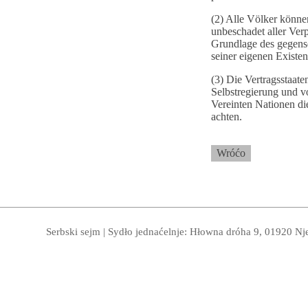
(2) Alle Völker können
unbeschadet aller Verp
Grundlage des gegense
seiner eigenen Existe
(3) Die Vertragsstaate
Selbstregierung und v
Vereinten Nationen di
achten.
Wróćo
Serbski sejm | Sydło jednaćelnje: Hłowna dróha 9, 01920 Nj