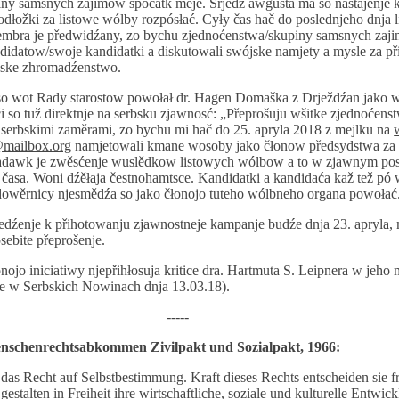
iny samsnych zajimow spočatk meje. Srjedź awgusta ma so nastajenje 
odłožki za listowe wólby rozpósłać. Cyły čas hač do poslednjeho dnja 
mbra je předwidźany, zo bychu zjednoćenstwa/skupiny samsnych zaj
andidatow/swoje kandidatki a diskutowali swójske namjety a mysle za p
bske zhromadźenstwo.
o wot Rady starostow powołał dr. Hagen Domaška z Drježdźan jako 
so tuž direktnje na serbsku zjawnosć: „Přeprošuju wšitke zjednoćens
serbskimi zaměrami, zo bychu mi hač do 25. apryla 2018 z mejlku na
@mailbox.org
namjetowali kmane wosoby jako čłonow předsydstwa za 
adawk je zwěsćenje wuslědkow listowych wólbow a to w zjawnym po
časa. Woni dźěłaja čestnohamtsce. Kandidatki a kandidaća kaž tež p
dowěrnicy njesmědźa so jako čłonojo tuteho wólbneho organa powołać
dźenje k přihotowanju zjawnostneje kampanje budźe dnja 23. apryla, 
sebite přeprošenje.
onojo iniciatiwy njepřihłosuja kritice dra. Hartmuta S. Leipnera w jeh
e w Serbskich Nowinach dnja 13.03.18).
-----
nschenrechtsabkommen Zivilpakt und Sozialpakt, 1966:
das Recht auf Selbstbestimmung. Kraft dieses Rechts entscheiden sie fr
gestalten in Freiheit ihre wirtschaftliche, soziale und kulturelle Entwic