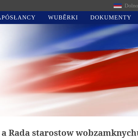
Dolno
APÓSŁANCY
WUBĚRKI
DOKUMENTY
a a Rada starostow wobzamknych