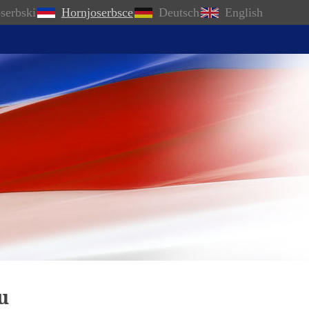
serbski
Hornjoserbsce
Deutsch
English
u