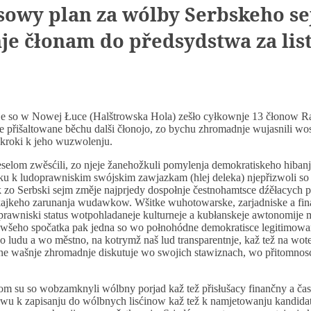
asowy plan za wólby Serbskeho s
je čłonam do předsydstwa za lis
 je so w Nowej Łuce (Halštrowska Hola) zešło cyłkownje 13 čłonow R
sce přišaltowane běchu dalši čłonojo, zo bychu zhromadnje wujasnili wo
 kroki k jeho wuzwolenju.
selom zwěsćili, zo njeje žanehožkuli pomylenja demokratiskeho hibanja
ku k ludoprawniskim swójskim zawjazkam (hlej deleka) njepřizwoli so 
k zo Serbski sejm změje najprjedy dospołnje čestnohamtsce dźěłacych 
kajkeho zarunanja wudawkow. Wšitke wuhotowarske, zarjadniske a fi
awniski status wotpohladaneje kulturneje a kubłanskeje awtonomije m
wšeho spočatka pak jedna so wo połnohódne demokratisce legitimow
o ludu a wo městno, na kotrymž naš lud transparentnje, kaž tež na wot
e wašnje zhromadnje diskutuje wo swojich stawiznach, wo přitomnos
om su so wobzamknyli wólbny porjad kaž tež přisłušacy finančny a ča
u k zapisanju do wólbnych lisćinow kaž tež k namjetowanju kandida