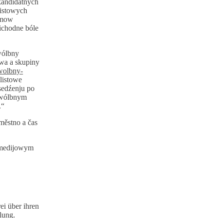
kandidatnych
listowych
imow
řichodne bóle
wólbny
twa a skupiny
wolbny-
listowe
sedźenju po
ó wólbnym
.“
městno a čas
o medijowym
ei über ihren
klung.