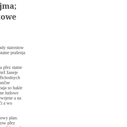
ejma;
towe
ady starostow
statne prašenja
 přez statne
tež žaneje
přichodnych
nančne
aja so hakle
ane ludowe
ewrjene a na
ći a wo
sowy plan.
tow přez