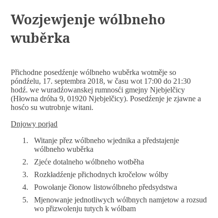
Wozjewjenje wólbneho
wuběrka
Přichodne posedźenje wólbneho wuběrka wotměje so
póndźelu, 17. septembra 2018, w času wot 17:00 do 21:30
hodź. we wuradźowanskej rumnosći gmejny Njebjelčicy
(Hłowna dróha 9, 01920 Njebjelčicy). Posedźenje je zjawne a
hosćo su wutrobnje witani.
Dnjowy porjad
Witanje přez wólbneho wjednika a předstajenje
wólbneho wuběrka
Zjeće dotalneho wólbneho wotběha
Rozkładźenje přichodnych kročelow wólby
Powołanje čłonow listowólbneho předsydstwa
Mjenowanje jednotliwych wólbnych namjetow a rozsud
wo přizwolenju tutych k wólbam