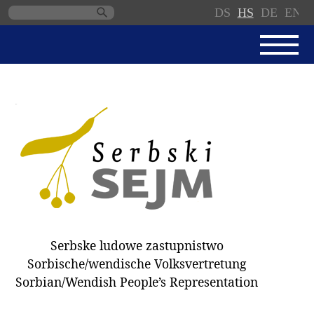
DS
HS
DE
EN
Skip
navigation
AKTUALNE
SERBSKI SEJM
JEDNANSKI PORJAD
PROTOKOLE / WOBZAMKNJENJA
DARY
WÓLBY 2018
Serbske ludowe zastupnistwo
ZAPÓSŁANCY
Sorbische/wendische Volksvertretung
WUBĚRKI
Sorbian/Wendish People’s Representation
DOKUMENTY