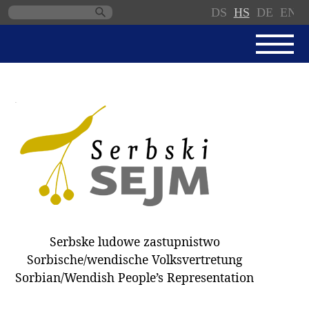
DS
HS
DE
EN
Skip
navigation
AKTUALNE
SERBSKI SEJM
JEDNANSKI PORJAD
PROTOKOLE / WOBZAMKNJENJA
DARY
WÓLBY 2018
Serbske ludowe zastupnistwo
ZAPÓSŁANCY
Sorbische/wendische Volksvertretung
WUBĚRKI
Sorbian/Wendish People’s Representation
DOKUMENTY