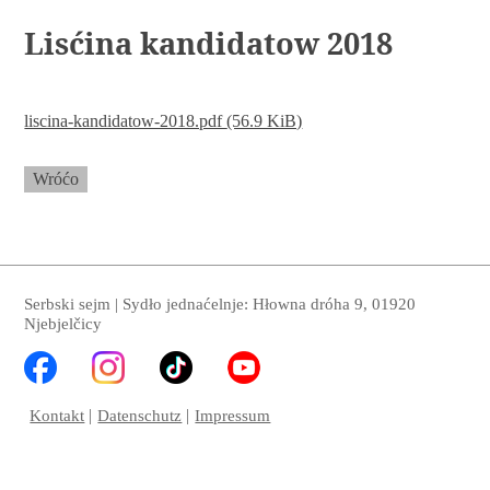
Lisćina kandidatow 2018
liscina-kandidatow-2018.pdf
(56.9 KiB)
Wróćo
Serbski sejm | Sydło jednaćelnje: Hłowna dróha 9, 01920
Njebjelčicy
Kontakt
Datenschutz
Impressum