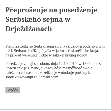
Přeprošenje na posedźenje
Serbskeho sejma w
Drježdźanach
Prěni raz zetka so Serbski sejm zwonka Łužicy a poda so z tym
tež k Serbam, kotřiž njebydla w jadru serbskorěčneho kraja, ale
na přikład we wulkej ličbje w sakskej krajnej stolicy.
Posedźenje zahaji so sobotu, dnja 12.10.2019, w 13:00 hodź.
Posedźenje je zjawne, a kóždy hósć ma móžnosć swoje
naležnosće a nastorki zdźělić a je wutrobnje prošeny k
sobuskutkowanju za Serbski sejm.
Wróćo