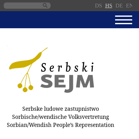
DS
HS
DE
EN
Skip
navigation
AKTUALNE
SERBSKI SEJM
JEDNANSKI PORJAD
PROTOKOLE / WOBZAMKNJENJA
DARY
WÓLBY 2018
Serbske ludowe zastupnistwo
ZAPÓSŁANCY
Sorbische/wendische Volksvertretung
WUBĚRKI
Sorbian/Wendish People’s Representation
DOKUMENTY