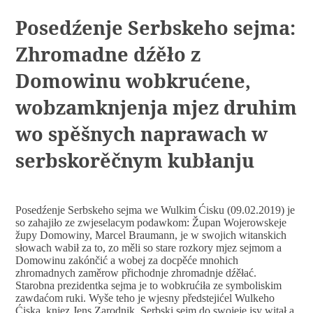
Posedźenje Serbskeho sejma:
Zhromadne dźěło z
Domowinu wobkrućene,
wobzamknjenja mjez druhim
wo spěšnych naprawach w
serbskorěčnym kubłanju
Posedźenje Serbskeho sejma we Wulkim Ćisku (09.02.2019) je
so zahajiło ze zwjeselacym podawkom: Župan Wojerowskeje
župy Domowiny, Marcel Braumann, je w swojich witanskich
słowach wabił za to, zo měli so stare rozkory mjez sejmom a
Domowinu zakónčić a wobej za docpěće mnohich
zhromadnych zaměrow přichodnje zhromadnje dźěłać.
Starobna prezidentka sejma je to wobkrućiła ze symboliskim
zawdaćom ruki. Wyše teho je wjesny předstejićel Wulkeho
Ćiska, knjez Jens Zarodnik, Serbski sejm do swojeje jsy witał a