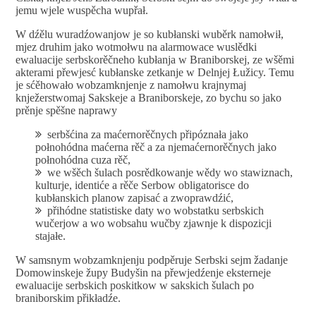
jemu wjele wuspěcha wupřał.
W dźělu wuradźowanjow je so kubłanski wuběrk namołwił,
mjez druhim jako wotmołwu na alarmowace wuslědki
ewaluacije serbskorěčneho kubłanja w Braniborskej, ze wšěmi
akterami přewjesć kubłanske zetkanje w Delnjej Łužicy. Temu
je sćěhowało wobzamknjenje z namołwu krajnymaj
knježerstwomaj Sakskeje a Braniborskeje, zo bychu so jako
prěnje spěšne naprawy
serbšćina za maćernorěčnych připóznała jako
połnohódna maćerna rěč a za njemaćernorěčnych jako
połnohódna cuza rěč,
we wšěch šulach posrědkowanje wědy wo stawiznach,
kulturje, identiće a rěče Serbow obligatorisce do
kubłanskich planow zapisać a zwoprawdźić,
přihódne statistiske daty wo wobstatku serbskich
wučerjow a wo wobsahu wučby zjawnje k dispozicji
stajałe.
W samsnym wobzamknjenju podpěruje Serbski sejm žadanje
Domowinskeje župy Budyšin na přewjedźenje eksterneje
ewaluacije serbskich poskitkow w sakskich šulach po
braniborskim přikładźe.