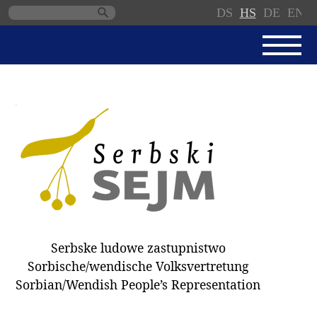
DS
HS
DE
EN
Skip
navigation
AKTUALNE
SERBSKI SEJM
JEDNANSKI PORJAD
PROTOKOLE / WOBZAMKNJENJA
DARY
WÓLBY 2018
Serbske ludowe zastupnistwo
ZAPÓSŁANCY
Sorbische/wendische Volksvertretung
WUBĚRKI
Sorbian/Wendish People’s Representation
DOKUMENTY