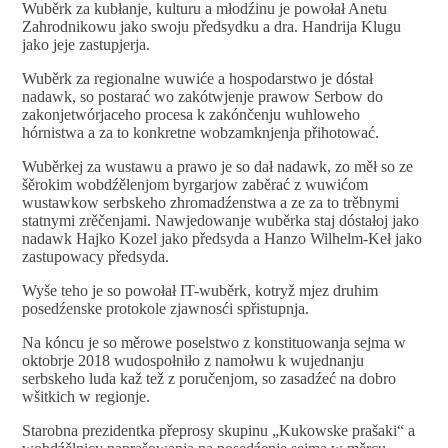
Wuběrk za kubłanje, kulturu a młodźinu je powołał Anetu
Zahrodnikowu jako swoju předsydku a dra. Handrija Klugu
jako jeje zastupjerja.
Wuběrk za regionalne wuwiće a hospodarstwo je dóstał
nadawk, so postarać wo zakótwjenje prawow Serbow do
zakonjetwórjaceho procesa k zakónčenju wuhloweho
hórnistwa a za to konkretne wobzamknjenja přihotować.
Wuběrkej za wustawu a prawo je so dał nadawk, zo měł so ze
šěrokim wobdźělenjom byrgarjow zaběrać z wuwićom
wustawkow serbskeho zhromadźenstwa a ze za to trěbnymi
statnymi zrěčenjami. Nawjedowanje wuběrka staj dóstałoj jako
nadawk Hajko Kozel jako předsyda a Hanzo Wilhelm-Keł jako
zastupowacy předsyda.
Wyše teho je so powołał IT-wuběrk, kotryž mjez druhim
posedźenske protokole zjawnosći spřistupnja.
Na kóncu je so měrowe poselstwo z konstituowanja sejma w
oktobrje 2018 wudospołniło z namołwu k wujednanju
serbskeho luda kaž tež z poručenjom, so zasadźeć na dobro
wšitkich w regionje.
Starobna prezidentka přeprosy skupinu „Kukowske prašaki“ a