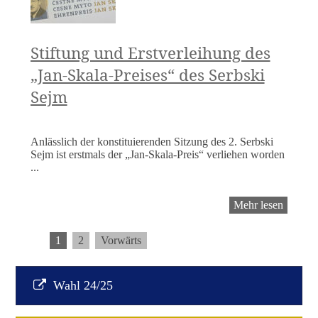
Stiftung und Erstverleihung des
„Jan-Skala-Preises“ des Serbski
Sejm
Anlässlich der konstituierenden Sitzung des 2. Serbski
Sejm ist erstmals der „Jan-Skala-Preis“ verliehen worden
...
Stiftun
Mehr lesen
und
Erstver
1
2
Vorwärts
des
„Jan-
Skala-
Preises
Wahl 24/25
des
Serbski