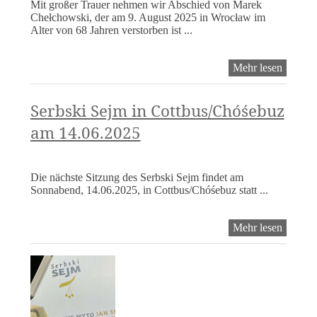
Mit großer Trauer nehmen wir Abschied von Marek
Chełchowski, der am 9. August 2025 in Wrocław im
Alter von 68 Jahren verstorben ist ...
Nachruf
Mehr lesen
Marek
Chełch
(1957–
Serbski Sejm in Cottbus/Chóśebuz
2025)
am 14.06.2025
Die nächste Sitzung des Serbski Sejm findet am
Sonnabend, 14.06.2025, in Cottbus/Chóśebuz statt ...
Serbski
Mehr lesen
Sejm
in
Cottbu
am
14.06.