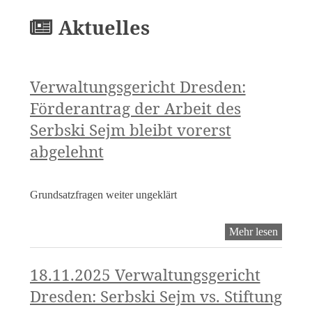
Aktuelles
Verwaltungsgericht Dresden:
Förderantrag der Arbeit des
Serbski Sejm bleibt vorerst
abgelehnt
Grundsatzfragen weiter ungeklärt
Verwalt
Mehr lesen
Dresde
Fördera
der
18.11.2025 Verwaltungsgericht
Arbeit
Dresden: Serbski Sejm vs. Stiftung
des
Serbski