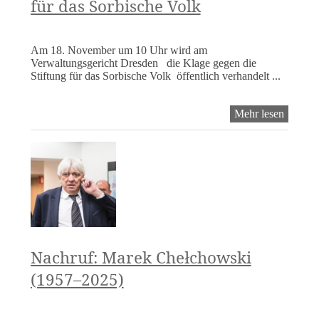
für das Sorbische Volk
Sejm
bleibt
vorerst
abgeleh
Am 18. November um 10 Uhr wird am
Verwaltungsgericht Dresden die Klage gegen die
Stiftung für das Sorbische Volk öffentlich verhandelt ...
18.11.
Mehr lesen
Verwalt
Dresde
Serbski
Sejm
vs.
Stiftun
für
das
Sorbisc
Volk
Nachruf: Marek Chełchowski
(1957–2025)