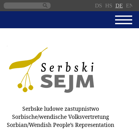
DS
HS
DE
EN
Navigation
überspringen
AKTUELL
SERBSKI SEJM
GESCHÄFTSORDNUNG
PROTOKOLLE / BESCHLÜSSE
SPENDEN
WAHL 2018
Serbske ludowe zastupnistwo
ABGEORDNETE
Sorbische/wendische Volksvertretung
AUSSCHÜSSE
Sorbian/Wendish People’s Representation
DOKUMENTE