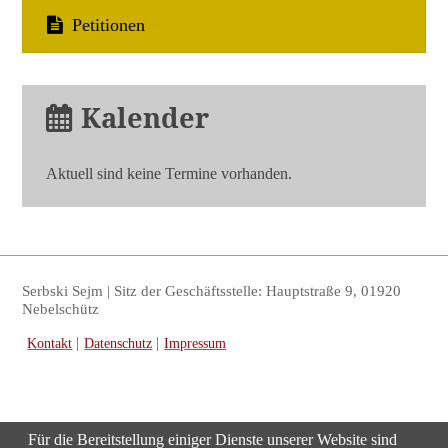
Sejm
Petitionen
Kalender
Aktuell sind keine Termine vorhanden.
Serbski Sejm | Sitz der Geschäftsstelle: Hauptstraße 9, 01920
Nebelschütz
Navigation
Kontakt
Datenschutz
Impressum
überspringen
Für die Bereitstellung einiger Dienste unserer Website sind