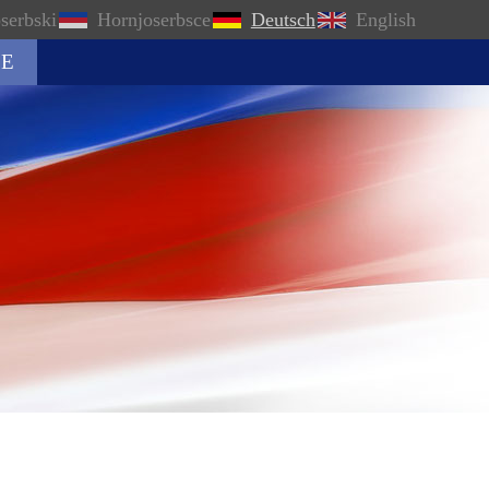
serbski
Hornjoserbsce
Deutsch
English
E