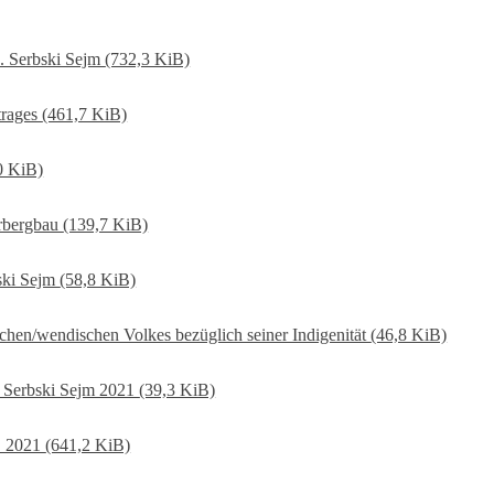
2. Serbski Sejm
(732,3 KiB)
trages
(461,7 KiB)
0 KiB)
rbergbau
(139,7 KiB)
ski Sejm
(58,8 KiB)
schen/wendischen Volkes bezüglich seiner Indigenität
(46,8 KiB)
 Serbski Sejm 2021
(39,3 KiB)
t_2021
(641,2 KiB)