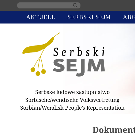
Navigation
AKTUELL
SERBSKI SEJM
AB
überspringen
Serbske ludowe zastupnistwo
Sorbische/wendische Volksvertretung
Sorbian/Wendish People’s Representation
Dokumen