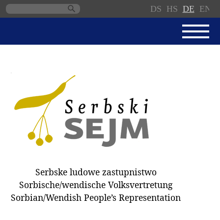
DS
HS
DE
EN
Navigation
überspringen
AKTUELL
SERBSKI SEJM
GESCHÄFTSORDNUNG
PROTOKOLLE / BESCHLÜSSE
SPENDEN
WAHL 2018
Serbske ludowe zastupnistwo
ABGEORDNETE
Sorbische/wendische Volksvertretung
AUSSCHÜSSE
Sorbian/Wendish People’s Representation
DOKUMENTE