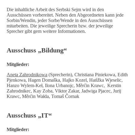
Die inhaltliche Arbeit des Serbski Sejm wird in den
Ausschüssen vorbereitet. Neben den Abgeordneten kann jede
Sorbin/Wendin, jeder Sorbe/Wende in den Ausschüssen
mitarbeiten. Die jeweilige Sprecherin bzw. der jeweilige
Sprecher gibt gern weitere Informationen.
Ausschuss „Bildung“
Mitglieder:
Aneta Zahrodnikowa
(Sprecherin), Christiana Piniekowa, Edith
Pjenkowa, Hagen Domaška, Hajko Kozel, Hańžka Wjeselic,
Hanzo Wylem-Keł, Ilona Urbanojc, Měrćin Krawc, Kerstin
Zahrodnikec, Kay Zoba, Viktor Zakar, Jadwiga Pjacec, Jurij
Krawc, Měrćin Wałda, Tomaš Čornak
Ausschuss „IT“
Mitglieder: