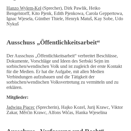
Hanzo Wylem-Keł
(Sprecher), Dirk Pawlik, Heiko
Bengelstorff, Kito Pjenk, Edith Pjenkowa, Carola Geppertowa,
Ignac Wjesela, Günther Thiele, Henryk Matuš, Kay Sobe, Udo
Nykuš
Ausschuss „Öffentlichkeitsarbeit“
Der Ausschuss „Öffentlichkeitsarbeit“ verbreitet Beschlüsse,
Dokumente, Vorschläge und Ideen des Serbski Sejm im
sorbischen/wendischen Volk und ist zugleich der erste Kontakt
für die Medien. Er hat die Aufgabe, mit allen Medien
Verbindungen aufzubauen und die Tätigkeit der
sorbischen/wendischen Volksvertretung zu vermitteln und zu
erklären.
Mitglieder:
Jadwiga Pjacec
(Sprecherin), Hajko Kozel, Jurij Krawc, Viktor
Zakar, Měrćin Krawc, Alfons Wićas, Hanka Wjeselina