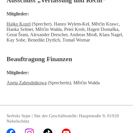
Ausschuss „Verfassung und Recht“
Mitglieder:
Hajko Kozel
(Sprecher), Hanzo Wylem-Keł, Měrćin Krawc,
Hanka Selmer, Měrćin Wałda, Peter Kroh, Hagen Domaška,
Gerat Šram, Alexander Drescher, Andreas Mroß, Klara Nagel,
Kay Sobe, Benedikt Dyrlich, Tomaš Wornar
Beauftragung Finanzen
Mitglieder:
Aneta Zahrodnikowa
(Sprecherin), Měrćin Wałda
Serbski Sejm | Sitz der Geschäftsstelle: Hauptstraße 9, 01920
Nebelschütz