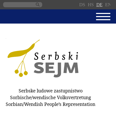
DS
HS
DE
EN
Navigation
überspringen
AKTUELL
SERBSKI SEJM
GESCHÄFTSORDNUNG
PROTOKOLLE / BESCHLÜSSE
SPENDEN
WAHL 2018
Serbske ludowe zastupnistwo
ABGEORDNETE
Sorbische/wendische Volksvertretung
AUSSCHÜSSE
Sorbian/Wendish People’s Representation
DOKUMENTE