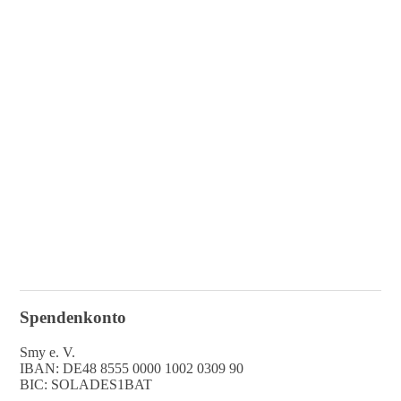
e
e
f
I
Spendenkonto
Smy e. V.
IBAN: DE48 8555 0000 1002 0309 90
BIC: SOLADES1BAT