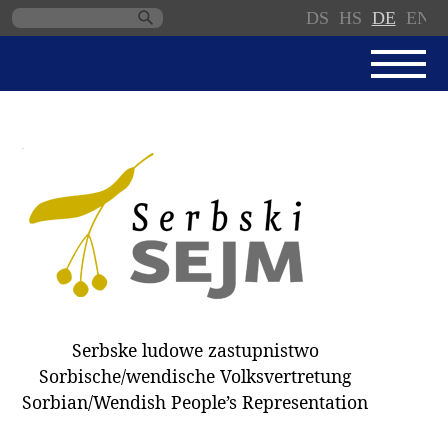
DS
HS
DE
EN
Navigation
überspringen
AKTUELL
SERBSKI SEJM
GESCHÄFTSORDNUNG
PROTOKOLLE / BESCHLÜSSE
SPENDEN
WAHL 2018
Serbske ludowe zastupnistwo
ABGEORDNETE
Sorbische/wendische Volksvertretung
AUSSCHÜSSE
Sorbian/Wendish People’s Representation
DOKUMENTE