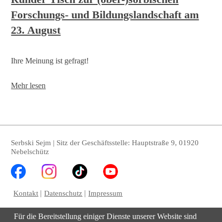
Forschungs- und Bildungslandschaft am
23. August
Ihre Meinung ist gefragt!
Runder
Mehr lesen
Tisch
zur
(ober-)sorbischen
Forschungs-
und
Bildungslandschaft
Serbski Sejm | Sitz der Geschäftsstelle: Hauptstraße 9, 01920
am
Nebelschütz
23.
August
Kontakt
Datenschutz
Impressum
Für die Bereitstellung einiger Dienste unserer Website sind