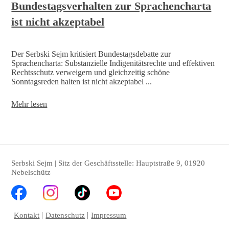
2023,
Bundestagsverhalten zur Sprachencharta
10
ist nicht akzeptabel
-11
Uhr
Der Serbski Sejm kritisiert Bundestagsdebatte zur
Sprachencharta: Substanzielle Indigenitätsrechte und effektiven
Rechtsschutz verweigern und gleichzeitig schöne
Sonntagsreden halten ist nicht akzeptabel ...
Bundestagsverhalten
Mehr lesen
zur
Sprachencharta
ist
nicht
akzeptabel
Serbski Sejm | Sitz der Geschäftsstelle: Hauptstraße 9, 01920
Nebelschütz
Kontakt
Datenschutz
Impressum