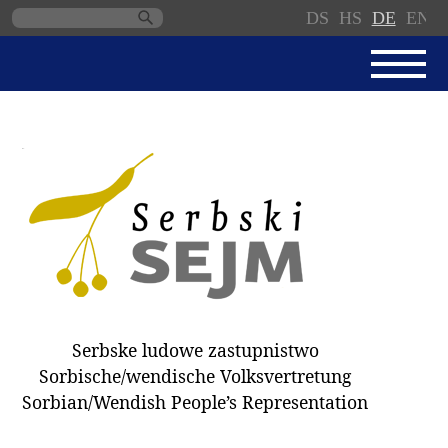
DS
HS
DE
EN
Navigation
überspringen
AKTUELL
SERBSKI SEJM
GESCHÄFTSORDNUNG
PROTOKOLLE / BESCHLÜSSE
SPENDEN
WAHL 2018
Serbske ludowe zastupnistwo
ABGEORDNETE
Sorbische/wendische Volksvertretung
AUSSCHÜSSE
Sorbian/Wendish People’s Representation
DOKUMENTE