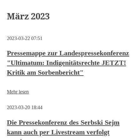
März 2023
2023-03-22 07:51
Pressemappe zur Landespressekonferenz
"Ultimatum: Indigenitätsrechte JETZT!
Kritik am Sorbenbericht"
Pressemappe
Mehr lesen
zur
Landespressekonferenz
2023-03-20 18:44
"Ultimatum:
Indigenitätsrechte
JETZT!
Die Pressekonferenz des Serbski Sejm
Kritik
kann auch per Livestream verfolgt
am
Sorbenbericht"