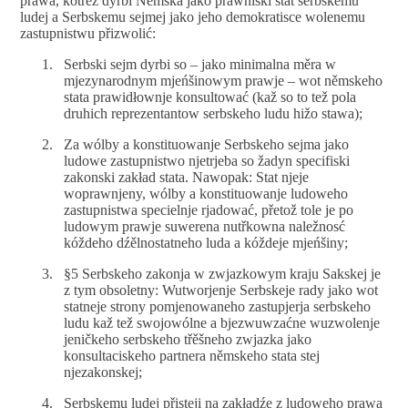
prawa, kotrež dyrbi Němska jako prawniski stat serbskemu
ludej a Serbskemu sejmej jako jeho demokratisce wolenemu
zastupnistwu přizwolić:
Serbski sejm dyrbi so – jako minimalna měra w
mjezynarodnym mjeńšinowym prawje – wot němskeho
stata prawidłownje konsultować (kaž so to tež pola
druhich reprezentantow serbskeho ludu hižo stawa);
Za wólby a konstituowanje Serbskeho sejma jako
ludowe zastupnistwo njetrjeba so žadyn specifiski
zakonski zakład stata. Nawopak: Stat njeje
woprawnjeny, wólby a konstituowanje ludoweho
zastupnistwa specielnje rjadować, přetož tole je po
ludowym prawje suwerena nutřkowna naležnosć
kóždeho dźělnostatneho luda a kóždeje mjeńšiny;
§5 Serbskeho zakonja w zwjazkowym kraju Sakskej je
z tym obsoletny: Wutworjenje Serbskeje rady jako wot
statneje strony pomjenowaneho zastupjerja serbskeho
ludu kaž tež swojowólne a bjezwuwzaćne wuzwolenje
jeničkeho serbskeho třěšneho zwjazka jako
konsultaciskeho partnera němskeho stata stej
njezakonskej;
Serbskemu ludej přisteji na zakładźe z ludoweho prawa