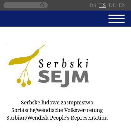
DS
HS
DE
EN
Skip
navigation
AKTUALNE
SERBSKI SEJM
JEDNANSKI PORJAD
PROTOKOLE / WOBZAMKNJENJA
DARY
WÓLBY 2018
Serbske ludowe zastupnistwo
ZAPÓSŁANCY
Sorbische/wendische Volksvertretung
WUBĚRKI
Sorbian/Wendish People’s Representation
DOKUMENTY