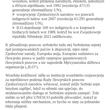
wosobow, kotrež přisłušeja narodnym, etniskim, nabožnym
a rěčnym mjeńšinam, wot 1992 (rezolucija 47/135
generalneje zhromadźizny UN),
wozjewjenje Zjednoćenych narodow wo prawach
indigenych ludow wot 2007 (rezolucija 61/295 generalneje
zhromadźizny UN),
ILO-dojednanje 169 wo indigenych a w kmjenach
bydlacych ludach wot 1989, kotryž bu wot Zwjazkoweje
republiki Němskeje 2021 ratifikowany.
K přesadźenju prawow serbskeho ludu stej Serbskemu sejmej
rjad postupowanskich pućow k dispoziciji, mjez nimi:
Zjednoćene narody, Europska unija, Europske sudnistwo za
čłowjeske prawa w padźe ranjenjow garantowanych
čłowjeskich prawow a nic naposledk Mjezynarodna dźěłowa
organizacija („ILO“).
Wosebita kedźbnosć měła so instituciji wosebiteho rozprawjerja
za mjeńšinowe prašenja Rady čłowjeskich prawow
Zjednoćenych narodow wěnować, kotruž móže Serbski sejm
hnydom zapřijeć, hdyž so němski stat spjećuje, do
strukturowaneho dialoga ze Serbskim sejmom zastupić. Tole
móhło so tež přez UNESCO-pohóršk přewodźeć, kotryž je
tohorunja móžny mechanizm, zo bychu so staty za jednanske
blido přinjesli.