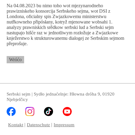
Na 04.08.2023 bu nimo toho wot mjezynarodneho
prawizniskeho konsorcija Serbskeho sejma, wot DSI z
Londona, oficialny spis Zwjazkowemu ministerstwu
nutřkowneho připósłany, kotryž mjenowane wobsahi 1.
analyzy prawniskich srědkow serbski lud a Serbski sejm
nastupajo hišće raz w jednotliwym rozłožuje a Zwjazkowe
knježerstwo k strukturowanemu dialogej ze Serbskim sejmom
přeprošuje.
Wróćo
Serbski sejm | Sydło jednaćelnje: Hłowna dróha 9, 01920
Njebjelčicy
Kontakt
Datenschutz
Impressum