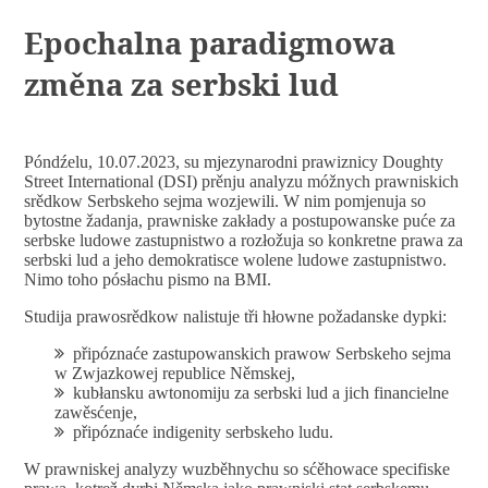
Epochalna paradigmowa
změna za serbski lud
Póndźelu, 10.07.2023, su mjezynarodni prawiznicy Doughty
Street International (DSI) prěnju analyzu móžnych prawniskich
srědkow Serbskeho sejma wozjewili. W nim pomjenuja so
bytostne žadanja, prawniske zakłady a postupowanske puće za
serbske ludowe zastupnistwo a rozłožuja so konkretne prawa za
serbski lud a jeho demokratisce wolene ludowe zastupnistwo.
Nimo toho pósłachu pismo na BMI.
Studija prawosrědkow nalistuje tři hłowne požadanske dypki:
připóznaće zastupowanskich prawow Serbskeho sejma
w Zwjazkowej republice Němskej,
kubłansku awtonomiju za serbski lud a jich financielne
zawěsćenje,
připóznaće indigenity serbskeho ludu.
W prawniskej analyzy wuzběhnychu so sćěhowace specifiske