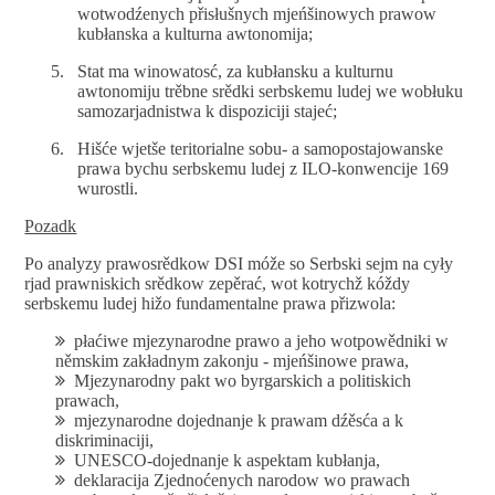
wotwodźenych přisłušnych mjeńšinowych prawow
kubłanska a kulturna awtonomija;
Stat ma winowatosć, za kubłansku a kulturnu
awtonomiju trěbne srědki serbskemu ludej we wobłuku
samozarjadnistwa k dispoziciji stajeć;
Hišće wjetše teritorialne sobu- a samopostajowanske
prawa bychu serbskemu ludej z ILO-konwencije 169
wurostli.
Pozadk
Po analyzy prawosrědkow DSI móže so Serbski sejm na cyły
rjad prawniskich srědkow zepěrać, wot kotrychž kóždy
serbskemu ludej hižo fundamentalne prawa přizwola:
płaćiwe mjezynarodne prawo a jeho wotpowědniki w
němskim zakładnym zakonju - mjeńšinowe prawa,
Mjezynarodny pakt wo byrgarskich a politiskich
prawach,
mjezynarodne dojednanje k prawam dźěsća a k
diskriminaciji,
UNESCO-dojednanje k aspektam kubłanja,
deklaracija Zjednoćenych narodow wo prawach