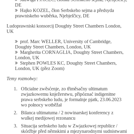
DE
Hajko KOZEL, čłon Serbskeho sejma a předsyda
prawniskeho wuběrka, Njebjelčicy, DE
Ludoprawniski konsorcij Doughty Street Chambers London,
UK
prof. Marc WELLER, University of Cambridge,
Doughty Street Chambers, London, UK
Margherita CORNAGLIA, Doughty Street Chambers,
London, UK
Stephen POWLES KC, Doughty Street Chambers,
London, UK (přez Zoom)
Temy rozmołwy:
Oficialne zwěsćenje, zo třiměsačny ultimatum
zwjazkowemu knježerstwu, připóznać indigenitne
prawa serbskeho ludu, je formalnje pjatk, 23.06.2023
wo połnocy wotběžał
Bilanca ultimatuma / 2 nowinarskej konferency z
wulkej medijowej rezonancu
Situacija serbskeho ludu w Zwjazkowej republice /
skóržbje před němskimi a mjezynarodnymi sudnistwami