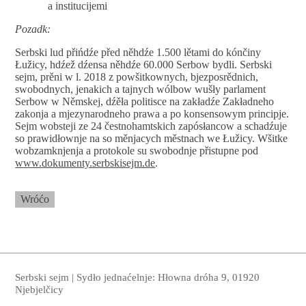
a institucijemi
Pozadk:
Serbski lud přińdźe před něhdźe 1.500 lětami do kónčiny
Łužicy, hdźež dźensa něhdźe 60.000 Serbow bydli. Serbski
sejm, prěni w l. 2018 z powšitkownych, bjezposrědnich,
swobodnych, jenakich a tajnych wólbow wušły parlament
Serbow w Němskej, dźěła politisce na zakładźe Zakładneho
zakonja a mjezynarodneho prawa a po konsensowym principje.
Sejm wobsteji ze 24 čestnohamtskich zapósłancow a schadźuje
so prawidłownje na so měnjacych městnach we Łužicy. Wšitke
wobzamknjenja a protokole su swobodnje přistupne pod
www.dokumenty.serbskisejm.de
.
Wróćo
Serbski sejm | Sydło jednaćelnje: Hłowna dróha 9, 01920
Njebjelčicy