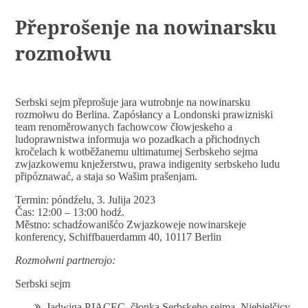
Přeprošenje na nowinarsku
rozmołwu
Serbski sejm přeprošuje jara wutrobnje na nowinarsku
rozmołwu do Berlina. Zapósłancy a Londonski prawizniski
team renoměrowanych fachowcow čłowjeskeho a
ludoprawnistwa informuja wo pozadkach a přichodnych
kročelach k wotběžanemu ultimatumej Serbskeho sejma
zwjazkowemu knježerstwu, prawa indigenity serbskeho ludu
připóznawać, a staja so Wašim prašenjam.
Termin: póndźelu, 3. Julija 2023
Čas: 12:00 – 13:00 hodź.
Městno: schadźowanišćo Zwjazkoweje nowinarskeje
konferency, Schiffbauerdamm 40, 10117 Berlin
Rozmołwni partnerojo:
Serbski sejm
Jadwiga PJACEC, čłonka Serbskeho sejma, Njebjelčicy,