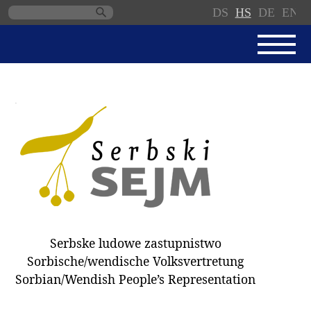
DS
HS
DE
EN
Skip
navigation
AKTUALNE
SERBSKI SEJM
JEDNANSKI PORJAD
PROTOKOLE / WOBZAMKNJENJA
DARY
WÓLBY 2018
Serbske ludowe zastupnistwo
ZAPÓSŁANCY
Sorbische/wendische Volksvertretung
WUBĚRKI
Sorbian/Wendish People’s Representation
DOKUMENTY