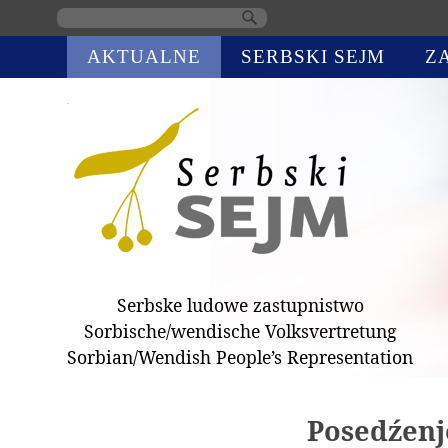
Skip
AKTUALNE
SERBSKI SEJM
Z
navigation
Serbske ludowe zastupnistwo
Sorbische/wendische Volksvertretung
Sorbian/Wendish People’s Representation
Posedźenj