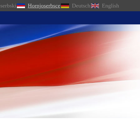
serbski
Hornjoserbsce
Deutsch
English