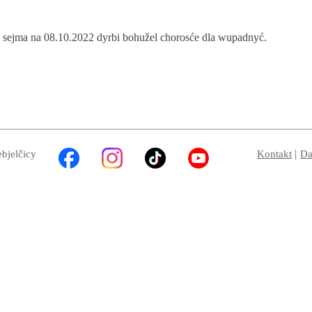
 sejma na 08.10.2022 dyrbi bohužel chorosće dla wupadnyć.
ebjelčicy
Kontakt
Da