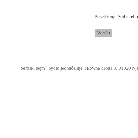
Posedźenje Serbskeho
Wróćo
Serbski sejm | Sydło jednaćelnje: Hłowna dróha 9, 01920 Nj