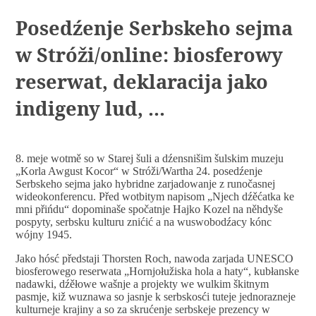
Posedźenje Serbskeho sejma
w Stróži/online: biosferowy
reserwat, deklaracija jako
indigeny lud, ...
8. meje wotmě so w Starej šuli a dźensnišim šulskim muzeju
„Korla Awgust Kocor“ w Stróži/Wartha 24. posedźenje
Serbskeho sejma jako hybridne zarjadowanje z runočasnej
wideokonferencu. Před wotbitym napisom „Njech dźěćatka ke
mni přińdu“ dopominaše spočatnje Hajko Kozel na něhdyše
pospyty, serbsku kulturu znićić a na wuswobodźacy kónc
wójny 1945.
Jako hósć předstaji Thorsten Roch, nawoda zarjada UNESCO
biosferowego reserwata „Hornjołužiska hola a haty“, kubłanske
nadawki, dźěłowe wašnje a projekty we wulkim škitnym
pasmje, kiž wuznawa so jasnje k serbskosći tuteje jednorazneje
kulturneje krajiny a so za skrućenje serbskeje prezency w