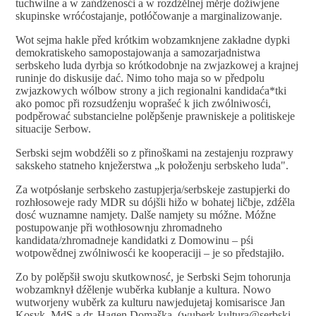
tuchwilne a w zańdźenosći a w rozdźělnej měrje dožiwjene
skupinske wróćostajanje, potłóčowanje a marginalizowanje.
Wot sejma hakle před krótkim wobzamknjene zakładne dypki
demokratiskeho samopostajowanja a samozarjadnistwa
serbskeho luda dyrbja so krótkodobnje na zwjazkowej a krajnej
runinje do diskusije dać. Nimo toho maja so w předpolu
zwjazkowych wólbow strony a jich regionalni kandidaća*tki
ako pomoc při rozsudźenju woprašeć k jich zwólniwosći,
podpěrować substancielne polěpšenje prawniskeje a politiskeje
situacije Serbow.
Serbski sejm wobdźěli so z přinoškami na zestajenju rozprawy
sakskeho statneho knježerstwa „k połoženju serbskeho luda".
Za wotpósłanje serbskeho zastupjerja/serbskeje zastupjerki do
rozhłosoweje rady MDR su dójšli hižo w bohatej ličbje, zdźěla
dosć wuznamne namjety. Dalše namjety su móžne. Móžne
postupowanje při wothłosownju zhromadneho
kandidata/zhromadneje kandidatki z Domowinu – pśi
wotpowědnej zwólniwosći ke kooperaciji – je so předstajiło.
Zo by polěpšił swoju skutkownosć, je Serbski Sejm tohorunja
wobzamknył dźělenje wuběrka kubłanje a kultura. Nowo
wutworjeny wuběrk za kulturu nawjedujetaj komisarisce Jan
Kosyk, MdS a dr. Hagen Domaška. (
wuberk.kultura@serbski-