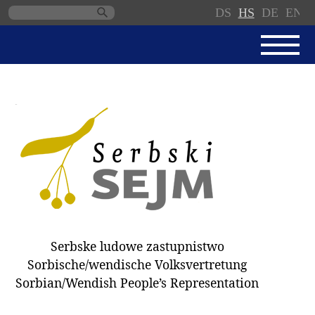
DS
HS
DE
EN
Skip
navigation
AKTUALNE
SERBSKI SEJM
JEDNANSKI PORJAD
PROTOKOLE / WOBZAMKNJENJA
DARY
WÓLBY 2018
Serbske ludowe zastupnistwo
ZAPÓSŁANCY
Sorbische/wendische Volksvertretung
WUBĚRKI
Sorbian/Wendish People’s Representation
DOKUMENTY