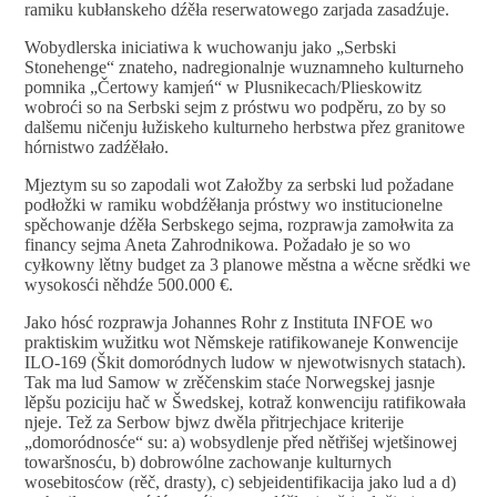
ramiku kubłanskeho dźěła reserwatowego zarjada zasadźuje.
Wobydlerska iniciatiwa k wuchowanju jako „Serbski
Stonehenge“ znateho, nadregionalnje wuznamneho kulturneho
pomnika „Čertowy kamjeń“ w Plusnikecach/Plieskowitz
wobroći so na Serbski sejm z próstwu wo podpěru, zo by so
dalšemu ničenju łužiskeho kulturneho herbstwa přez granitowe
hórnistwo zadźěłało.
Mjeztym su so zapodali wot Załožby za serbski lud požadane
podłožki w ramiku wobdźěłanja próstwy wo institucionelne
spěchowanje dźěła Serbskego sejma, rozprawja zamołwita za
financy sejma Aneta Zahrodnikowa. Požadało je so wo
cyłkowny lětny budget za 3 planowe městna a wěcne srědki we
wysokosći něhdźe 500.000 €.
Jako hósć rozprawja Johannes Rohr z Instituta INFOE wo
praktiskim wužitku wot Němskeje ratifikowaneje Konwencije
ILO-169 (Škit domoródnych ludow w njewotwisnych statach).
Tak ma lud Samow w zrěčenskim staće Norwegskej jasnje
lěpšu poziciju hač w Šwedskej, kotraž konwenciju ratifikowała
njeje. Tež za Serbow bjwz dwěla přitrjechjace kriterije
„domoródnosće“ su: a) wobsydlenje před nětřišej wjetšinowej
towaršnosću, b) dobrowólne zachowanje kulturnych
wosebitosćow (rěč, drasty), c) sebjeidentifikacija jako lud a d)