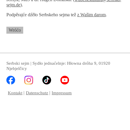
sejm.de
).
Podpěrajće dźěło Serbskeho sejma tež
z Wašim darom
.
Wróćo
Serbski sejm | Sydło jednaćelnje: Hłowna dróha 9, 01920
Njebjelčicy
Kontakt
Datenschutz
Impressum