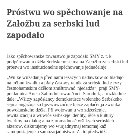
Próstwu wo spěchowanje na
Załožbu za serbski lud
zapodało
Jako spěchowanske towarstwo je zapodało SMY z. t. k
podpěrowanju dźěła Serbskeho sejma na Załožbu za serbski lud
próstwu wo institucionelne spěchowanje jednaćelnje.
„Wulke wužadanja před nami ležacych nadawkow so hladajo
na trěbnu kwalitu a přaty časowy ramik za serbski lud z ryzy
čestnohamtskim dźěłom zmištrować njedadźa“, praji SMY-
pokładnica Aneta Zahrodnikowa/ Anett Sarodnik, a rozkładuje
dale: „Wšitcy zapósłancy demokratisce woleneho Serbskeho
sejma angažuja so bjezwuwzaćnje bjeze zapłaćenja zwonka
powołanskeho dźěła. Při wojowanju wo zdźerženje,
rewitalizaciju a wuwiće serbskeje identity, rěče a kultury
twarimy na dialog a na zhromadnosć wšitkych serbskich
akterow, diskutujemy wo wurjadnymaj temomaj kaž
samopostajenje a samozarjadnistwo. Za to předwidźi