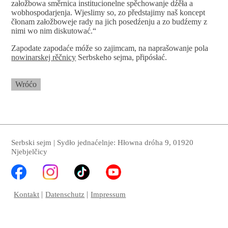
załožbowa směrnica institucionelne spěchowanje dźěła a
wobhospodarjenja. Wjeslimy so, zo předstajimy naš koncept
čłonam załožboweje rady na jich posedźenju a zo budźemy z
nimi wo nim diskutować.“
Zapodate zapodaće móže so zajimcam, na naprašowanje pola
nowinarskej rěčnicy
Serbskeho sejma, připósłać.
Wróćo
Serbski sejm | Sydło jednaćelnje: Hłowna dróha 9, 01920
Njebjelčicy
Kontakt
Datenschutz
Impressum