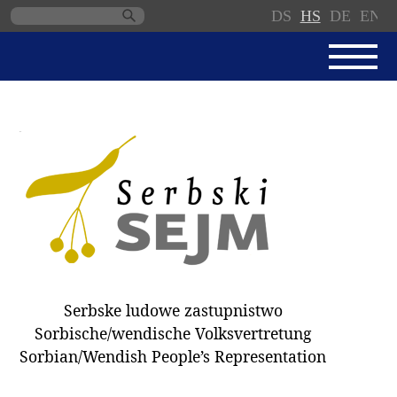
DS
HS
DE
EN
Skip
navigation
AKTUALNE
SERBSKI SEJM
JEDNANSKI PORJAD
PROTOKOLE / WOBZAMKNJENJA
DARY
WÓLBY 2018
Serbske ludowe zastupnistwo
ZAPÓSŁANCY
Sorbische/wendische Volksvertretung
WUBĚRKI
Sorbian/Wendish People’s Representation
DOKUMENTY