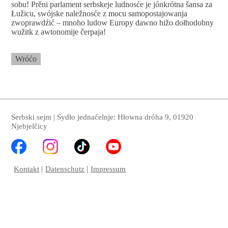
sobu! Prěni parlament serbskeje ludnosće je jónkrótna šansa za
Łužicu, swójske naležnosće z mocu samopostajowanja
zwoprawdźić – mnoho ludow Europy dawno hižo dołhodobny
wužitk z awtonomije čerpaja!
Wróćo
Serbski sejm | Sydło jednaćelnje: Hłowna dróha 9, 01920
Njebjelčicy
Kontakt
Datenschutz
Impressum