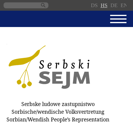
DS
HS
DE
EN
Skip
navigation
AKTUALNE
SERBSKI SEJM
JEDNANSKI PORJAD
PROTOKOLE / WOBZAMKNJENJA
DARY
WÓLBY 2018
Serbske ludowe zastupnistwo
ZAPÓSŁANCY
Sorbische/wendische Volksvertretung
WUBĚRKI
Sorbian/Wendish People’s Representation
DOKUMENTY