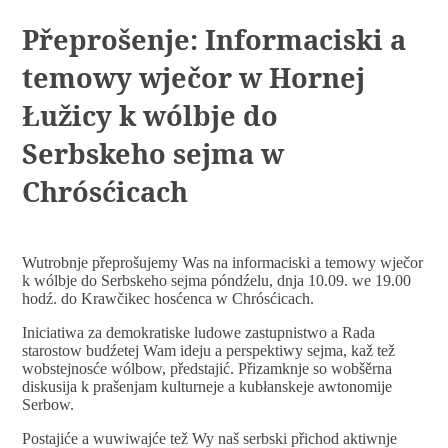
Přeprošenje: Informaciski a
temowy wječor w Hornej
Łužicy k wólbje do
Serbskeho sejma w
Chrósćicach
Wutrobnje přeprošujemy Was na informaciski a temowy wječor
k wólbje do Serbskeho sejma póndźelu, dnja 10.09. we 19.00
hodź. do Krawčikec hosćenca w Chrósćicach.
Iniciatiwa za demokratiske ludowe zastupnistwo a Rada
starostow budźetej Wam ideju a perspektiwy sejma, kaž tež
wobstejnosće wólbow, předstajić. Přizamknje so wobšěrna
diskusija k prašenjam kulturneje a kubłanskeje awtonomije
Serbow.
Postajiće a wuwiwajće tež Wy naš serbski přichod aktiwnje