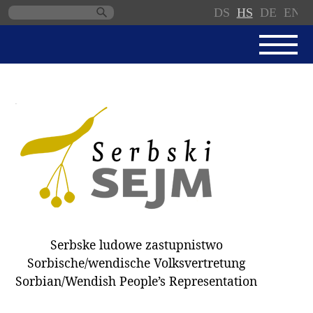
DS
HS
DE
EN
Skip
navigation
AKTUALNE
SERBSKI SEJM
JEDNANSKI PORJAD
PROTOKOLE / WOBZAMKNJENJA
DARY
WÓLBY 2018
Serbske ludowe zastupnistwo
ZAPÓSŁANCY
Sorbische/wendische Volksvertretung
WUBĚRKI
Sorbian/Wendish People’s Representation
DOKUMENTY