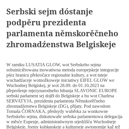
Serbski sejm dóstanje
podpěru prezidenta
parlamenta němskorěčneho
zhromadźenstwa Belgiskeje
W ramiku LUSATIA GLOW, wot Serbskeho sejma
sobuiniciěrowana inowatiwna metoda europejskeje integracije
pśez hranicu překročace regionalne kultury, a wot tuteje
wuchadźaceje wotnožkoweje iniciatiwy EIFEL GLOW we
Wuchodnej Belgiskej, je wot 28.09. do 01.10.2023 na
přeprošenje mjezynarodneho hibanja SLAVONIC EUROPE
serbski parlament sej dojěł do Belgiskeje a bu wot Charlesa
SERVATYJA, prezidenta parlamenta Němskorěčneho
zhromadźenstwa Belgiskeje (DG), přijaty. Pod nawodom
Tomaša ČORNAKA, předsydy wuběrka za wonkowne
Serbskeho sejma, diskutowaše serbska parlamentowa delegacija
w měsće Eupenje, administratiwnym srjedźišću Wuchodneje
Belgiskeje, formy kubłanskeje a kulturneje awtonomije kaž tež