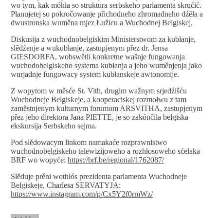
wo tym, kak móhła so struktura serbskeho parlamenta skrućić.
Planujetej so pokročowanje přichodneho zhromadneho dźěła a
dwustronska wuměna mjez Łužicu a Wuchodnej Belgiskej.
Diskusija z wuchodnobelgiskim Ministerstwom za kubłanje,
slědźenje a wukubłanje, zastupjenym přez dr. Jensa
GIESDORFA, wobswětli konkretne wašnje fungowanja
wuchodobelgiskeho systema kubłanja a jeho wuměnjenja jako
wurjadnje fungowacy system kubłanskeje awtonomije.
Z wopytom w měsće St. Vith, drugim wažnym srjedźišću
Wuchodneje Belgiskeje, a kooperaciskej rozmołwu z tam
zaměstnjenym kulturnym forumom ARSVITHA, zastupjenym
přez jeho direktora Jana PIETTE, je so zakónčiła belgiska
ekskursija Serbskeho sejma.
Pod slědowacym linkom namakaće rozprawnistwo
wuchodnobelgiskeho telewizijoweho a rozhłosoweho sćelaka
BRF wo wopyće:
https://brf.be/regional/1762087/
Slěduje prěni wothłós prezidenta parlamenta Wuchodneje
Belgiskeje, Charlesa SERVATYJA:
https://www.instagram.com/p/Cx5Y2f0rmWz/