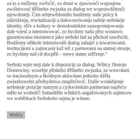
za to a móžemy zwěsćić, zo dotal w zjawnosći wuprajena
zwólniwosć třěšneho zwjazka za dialog we woprawdźitosći
njewobsteji. Ćim sebjewědomišo budźemy naše prócy k
zdźerženju, rewitalizaciji a dalewuwiwanju našeje serbskeje
identity, rěče a kultury w demokratiskim samopostajowanju
dale wjesć a intensiwować, zo bychmy našu přez wustawu
garantowanu eksistencu jako serbski lud za přichod zawěsćili.
Budźemy nětkole intensiwniši dialog zahajić z towarstwami,
institucijemi a zajimcami kaž tež z partnerami na statnej stronje,
zo bychmy naš cil docpěli – nowe statne zrěčenje.“
Serbski sejm steji dale k dispoziciji za dialog. Wšitcy čłonojo
Domowiny, wosebje přisłušni třěšneho zwjazka, su wuwołani,
so iracionalnym a škódnym aktiwitam jednoho dźěla
zwjazkoweho předsydstwa znapřećiwić. Dalše wosłabjenje
serbskeje pozicije statnym a cyrkwinskim partneram napřećo
měło so wobeńć! Sobudźěło wšitkich angažowanych zajimcow
we wuběrkach Serbskeho sejma je witane.
Wróćo