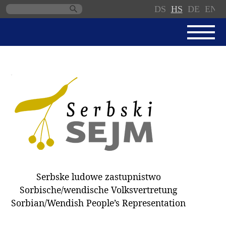
DS
HS
DE
EN
Skip
navigation
AKTUALNE
SERBSKI SEJM
JEDNANSKI PORJAD
PROTOKOLE / WOBZAMKNJENJA
DARY
WÓLBY 2018
Serbske ludowe zastupnistwo
ZAPÓSŁANCY
Sorbische/wendische Volksvertretung
WUBĚRKI
Sorbian/Wendish People’s Representation
DOKUMENTY