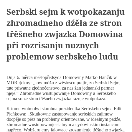
Serbski sejm k wotpokazanju
zhromadneho dźěła ze stron
třěšneho zwjazka Domowina
při rozrisanju nuznych
problemow serbskeho ludu
Dnja 6. měrca městopředsyda Domowiny Marko Hančik w
MDR rjekny: „Jow móžu z wěstosću prajić, zo Serbski Sejm,
tute priwatne zjednoćenstwo, za nas žan jednanski partner
njeje.“ Zhromadne wustupowanje Domowiny a Serbskeho
sejma so ze stron třěšneho zwjazka raznje wotpokaza.
K tomu wotmołwi starobna prezidentka Serbskeho sejma Edit
Pjeńkowa: „Skutkowne zastupowanje serbskich zajimow
docpěje so přez na problemy orientowane, w idealnym padźe,
zhromadne wustupowanje statnym a cyrkwinskim instancam
napřećo. Wobžarujemy falowace zrozumjenje třěšneho zwjazka