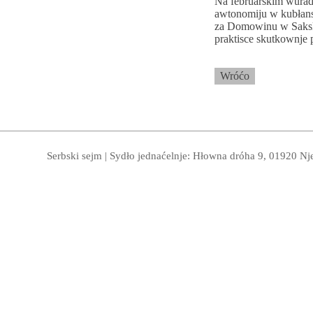
Na februarskim wuradź
awtonomiju w kubłans
za Domowinu w Sakskej
praktisce skutkownje 
Wróćo
Serbski sejm | Sydło jednaćelnje: Hłowna dróha 9, 01920 Nj