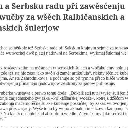
a Serbsku radu při zawěsćenju
 wučby za wšěch Ralbičanskich a
skich šulerjow
 chce so nětkole tež Serbska rada při Sakskim krajnym sejmje za to zas
ěće wutworitej dwě pjatej rjadowni na Serbskimaj wyšimaj šulomaj we
ez rosćacy zajim na městnach w serbskich šulach a wočakujemy połnu 
 tole tež stajnje zaso jako swójski zaměr artikuluja“, rjekny rěčnica ku
jma, Aneta Zahrodnikowa, a poćahuje so při tym na přeco hišće wobst
utworjenju přidatneju rjadownjow ze strony zarjadow přihłosuje.
uběrka wustawa a prawo tomu doda: „Dokelž stej tutej wyšej šuli jeni
činje zarjadniskeho zwjazka »Při kłóštarskej wodźe«, kotrejž dźěćom
zakonja maćernorěčne šulske kubłanje poskićitej, by zakaz wutworjen
 prawa přez zarjady. Wyše toho by wono aktualnu imedźowu kampanju 
? Na klar.« dospołnje ad absurdum wjedło. Z tym so my jako serbski 
y.“