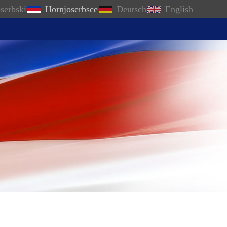
serbski
Hornjoserbsce
Deutsch
English