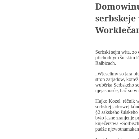
Domowinu 
serbskeje
Worklečan
Serbski sejm wita, zo
přichodnym šulskim l
Ralbicach.
„Wjeselimy so jara př
stron zarjadow, kotrež
wuběrka Serbskeho se
njejasnosće, hač so w
Hajko Kozel, rěčnik w
serbskej jadrowej kón
§2 sakskeho šulskeho 
było jasne zranjenje
knježerstwa »Sorbisch
padźe njewotnamakam