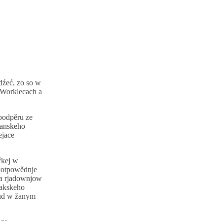
adźeć, zo so w
 Worklecach a
podpěru ze
błanskeho
ejace
čkej w
 wotpowědnje
ja rjadownjow
sakskeho
lud w žanym