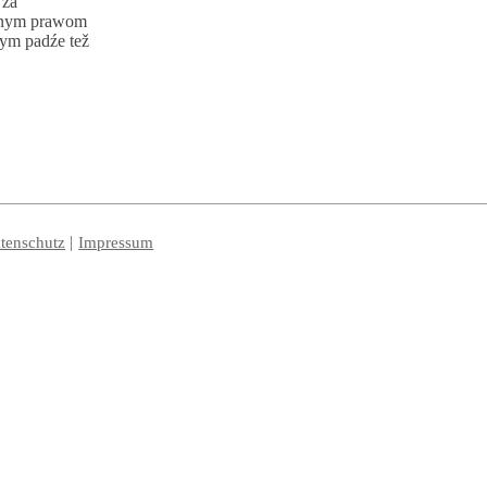
 za
žbnym prawom
nym padźe tež
tenschutz
Impressum