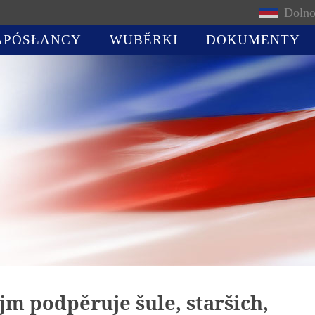
Dolno
APÓSŁANCY
WUBĚRKI
DOKUMENTY
jm podpěruje šule, staršich,