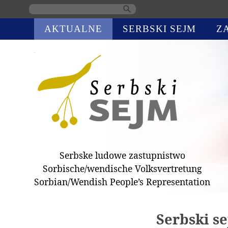
Skip
AKTUALNE
SERBSKI SEJM
Z
navigation
Serbske ludowe zastupnistwo
Sorbische/wendische Volksvertretung
Sorbian/Wendish People’s Representation
Serbski se