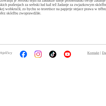
owanju je Serbski sejm na zakładźe tuteje problematiki swoje žadanje
kich prašenjach za serbski lud kaž tež žadanje za zwjazkowym skór
 wobkrućił, zo bychu so teoretisce na papjerje stejace prawa w trěb
přez skóržbu zwoprawdźiłe.
ebjelčicy
Kontakt
Da