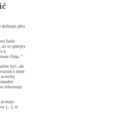
ić
definuje přez
sej žada:
, zo so gmejny
će k
ate činja. “
udne być, ale
 wuznaća njeje
e wosoby
hromadne
so tohorunja
postaja:
w [.. ], w