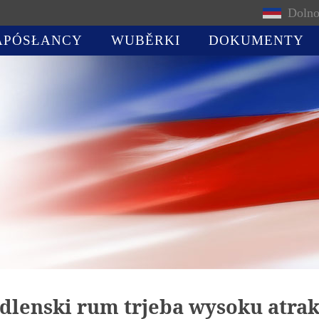
Dolno
APÓSŁANCY
WUBĚRKI
DOKUMENTY
ydlenski rum trjeba wysoku atrak