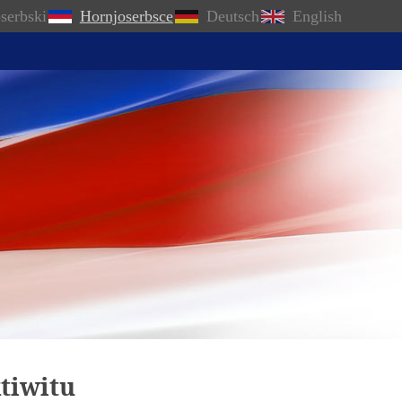
serbski
Hornjoserbsce
Deutsch
English
tiwitu