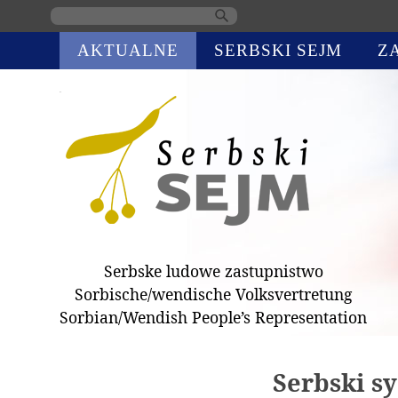
Skip
AKTUALNE
SERBSKI SEJM
Z
navigation
Serbske ludowe zastupnistwo
Sorbische/wendische Volksvertretung
Sorbian/Wendish People’s Representation
Serbski s