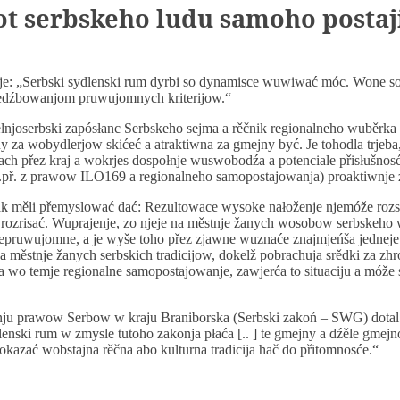
ot serbskeho ludu samoho postaj
e: „Serbski sydlenski rum dyrbi so dynamisce wuwiwać móc. Wone so 
edźbowanjom pruwujomnych kriterijow.“
joserbski zapósłanc Serbskeho sejma a rěčnik regionalneho wuběrka 
ny za wobydlerjow skićeć a atraktiwna za gmejny być. Je tohodla trjeba
ch přez kraj a wokrjes dospołnje wuswobodźa a potenciale přisłušnos
př. z prawow ILO169 a regionalneho samopostajowanja) proaktiwnje zn
 měli přemyslować dać: Rezultowace wysoke nałoženje njemóže rozs
 rozrisać. Wuprajenje, zo njeje na městnje žanych wosobow serbskeho
přepruwujomne, a je wyše toho přez zjawne wuznaće znajmjeńša jednej
a městnje žanych serbskich tradicijow, dokelž pobrachuja srědki za z
 wo temje regionalne samopostajowanje, zawjerća to situaciju a móže 
 prawow Serbow w kraju Braniborska (Serbski zakoń – SWG) dotal 
enski rum w zmysle tutoho zakonja płaća [.. ] te gmejny a dźěle gmejno
okazać wobstajna rěčna abo kulturna tradicija hač do přitomnosće.“