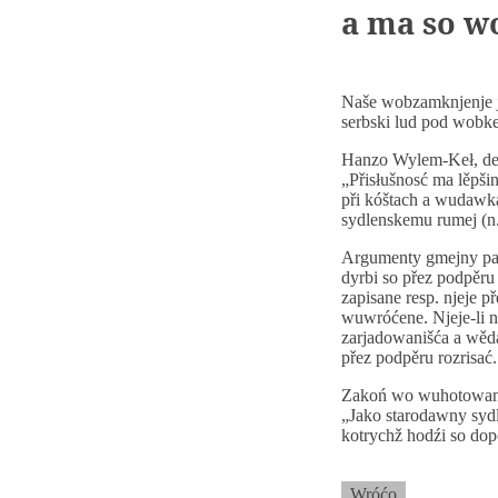
a ma so w
Naše wobzamknjenje j
serbski lud pod wobk
Hanzo Wylem-Keł, deln
„Přisłušnosć ma lěpši
při kóštach a wudawka
sydlenskemu rumej (n.
Argumenty gmejny pak
dyrbi so přez podpěru
zapisane resp. njeje 
wuwróćene. Njeje-li n
zarjadowanišća a wěda
přez podpěru rozrisać.
Zakoń wo wuhotowanju
„Jako starodawny sydl
kotrychž hodźi so dop
Wróćo