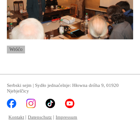
Wróćo
Serbski sejm | Sydło jednaćelnje: Hłowna dróha 9, 01920
Njebjelčicy
Kontakt
Datenschutz
Impressum