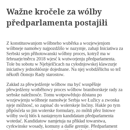
Wažne kročele za wólby
předparlamenta postajiłi
Z konstituowanjom wólbneho wuběrka a wozjewjenjom
wólbneje namołwy najpozdźišo w nazymje, zahaji Iniciatiwa za
Serbski sejm přihotowanski wólbny proces, kotryž ma w
februarje/měrcu 2018 wjesć k wutworjenju předparlamenta.
Tole bu sobotu w Njebjelčicach na cyłodnjowskej klawzurje
iniciatiwy jednohłósnje dojednane. Na njej wobdźělichu so tež
někotři čłonojo Rady starostow.
Zakład za přewjedźenje wólbow ma być wuspěšnje
přewjedźeny wotběhowy proces wólbow braniborskeje rady za
serbske naležnosće. Tomu wotpowědujo dóstanu po
wozjewjenju wólbneje namołwje Serbja we Łužicy a zwonka
njeje móžnosć, so zapisać do wolerskeje lisćiny. Hakle po tym
připósćela so jim wolerske formulary, zo móhli přez listowe
wólby swój hłós k nastajenym kandidatam předparlamenta
wotedać. Kandidatow namjetuja na přikład towarstwa,
cyrkwinske wosady, komuny a dalše gremije. Předparlament