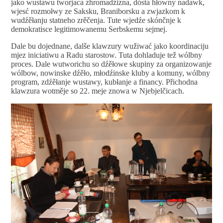
jako wustawu tworjaca zhromadźizna, dósta hłowny nadawk,
wjesć rozmołwy ze Saksku, Braniborsku a zwjazkom k
wudźěłanju statneho zrěčenja. Tute wjedźe skónčnje k
demokratisce legitimowanemu Serbskemu sejmej.
Dale bu dojednane, dalše klawzury wužiwać jako koordinaciju
mjez iniciatiwu a Radu starostow. Tuta dohladuje tež wólbny
proces. Dale wutworichu so dźěłowe skupiny za organizowanje
wólbow, nowinske dźěło, młodźinske kluby a komuny, wólbny
program, zdźěłanje wustawy, kubłanje a financy. Přichodna
klawzura wotměje so 22. meje znowa w Njebjelčicach.