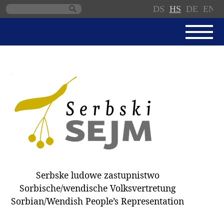
DS
HS
DE
EN
Skip
navigation
AKTUALNE
SERBSKI SEJM
JEDNANSKI PORJAD
PROTOKOLE / WOBZAMKNJENJA
DARY
WÓLBY 2018
Serbske ludowe zastupnistwo
ZAPÓSŁANCY
Sorbische/wendische Volksvertretung
WUBĚRKI
Sorbian/Wendish People’s Representation
DOKUMENTY