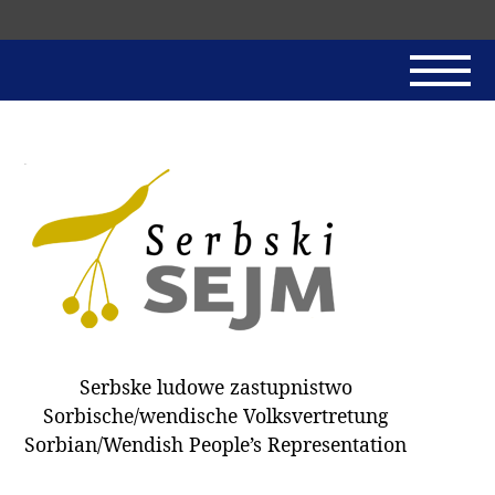
Skip
navigation
AKTUALNE
SERBSKI SEJM
JADNAŃSKI PÓRĚD
PROTOKOLE / HOBZAMKŃEŃA
DARY
WÓLBA 2018
Serbske ludowe zastupnistwo
WÓTPÓSŁAŃCY
Sorbische/wendische Volksvertretung
HUBĚRKI
Sorbian/Wendish People’s Representation
DOKUMENTY