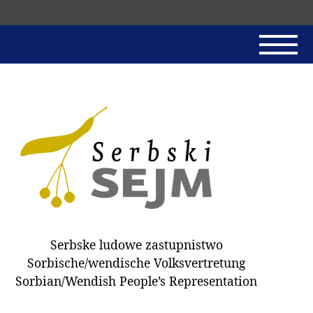
Skip
navigation
AKTUALNE
SERBSKI SEJM
JADNAŃSKI PÓRĚD
PROTOKOLE / HOBZAMKŃEŃA
DARY
WÓLBA 2018
Serbske ludowe zastupnistwo
WÓTPÓSŁAŃCY
Sorbische/wendische Volksvertretung
HUBĚRKI
Sorbian/Wendish People’s Representation
DOKUMENTY