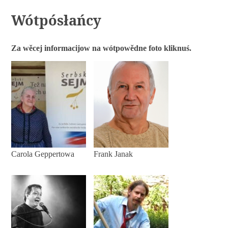
Wótpósłańcy
Za
wěcej
informacijow na
wótpowědne
foto kliknuś.
Carola Geppertowa
Frank Janak