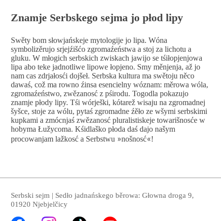
Znamje Serbskego sejma jo płod lipy
Swěty bom słowjańskeje mytologije jo lipa. Wóna
symbolizěrujo srjejźišćo zgromaźeństwa a stoj za lichotu a
gluku. W młogich serbskich zwiskach jawijo se tśiłopjenjowa
lipa abo teke jadnotliwe lipowe łopjeno. Smy měnjenja, až jo
nam cas zdrjałosći dojšeł. Serbska kultura ma swětoju něco
dawaś, což ma rowno źinsa esencielny wóznam: měrowa wóla,
zgromaźeństwo, zwězanosć z pśirodu. Togodla pokazujo
znamje płody lipy. Tśi wórješki, kótarež wisaju na zgromadnej
šyšce, stoje za wólu, pytaś zgromadne źěło ze wšymi serbskimi
kupkami a zmócnjaś zwězanosć pluralistiskeje towarišnosće w
hobyma Łužycoma. Kśidlaško płoda daś dajo našym
procowanjam lažkosć a Serbstwu
»
nošnosć
«
!
Serbski sejm | Sedło jadnańskego běrowa: Głowna droga 9,
01920 Njebjelčicy