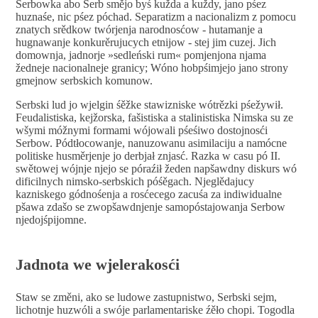
Serbowka abo Serb smějo byś kužda a kuždy, jano pśez
huznaśe, nic pśez póchad. Separatizm a nacionalizm z pomocu
znatych srědkow twórjenja narodnosćow -
h
utamanje a
hugnawanje konkurěrujucych etnijow - stej jim cuzej. Jich
domownja, jadnorje »sedleński rum« pomjenjona njama
žedneje nacionalneje granicy; Wóno hobpśimjejo jano strony
gmejnow serbskich komunow.
Serbski lud jo wjelgin śěžke stawizniske wótrězki pśežywił.
Feudalistiska, kejžorska, fašistiska a stalinistiska Nimska su ze
wšymi móžnymi formami wójowali pśeśiwo dostojnosći
Serbow. Pódtłocowanje, nanuzowanu asimilaciju a namócne
politiske husměrjenje jo derbjał znjasć. Razka w casu pó II.
swětowej wójnje njejo se póraźił žeden napšawdny diskurs wó
dificilnych nimsko-serbskich póśěgach. Njeglědajucy
kazniskego gódnośenja a rosćecego zacuśa za indiwidualne
pšawa zdašo se zwopšawdnjenje samopóstajowanja Serbow
njedojśpijomne.
Jadnota we wjelerakosći
Staw se změni, ako se ludowe zastupnistwo, Serbski sejm,
lichotnje huzwóli a swóje parlamentariske źěło chopi. Togodla