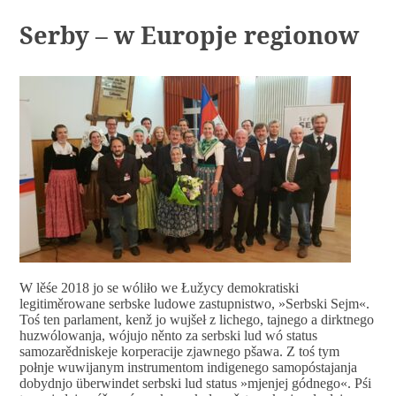
Serby – w Europje regionow
W lěśe 2018 jo se wóliło we Łužycy demokratiski
legitiměrowane serbske ludowe zastupnistwo, »Serbski Sejm«.
Toś ten parlament, kenž jo wujšeł z lichego, tajnego a dirktnego
huzwólowanja, wójujo něnto za serbski lud wó status
samozarědniskeje korperacije zjawnego pšawa. Z toś tym
połnje wuwijanym instrumentom indigenego samopóstajanja
dobydnjo überwindet serbski lud status »mjenjej gódnego«. Pśi