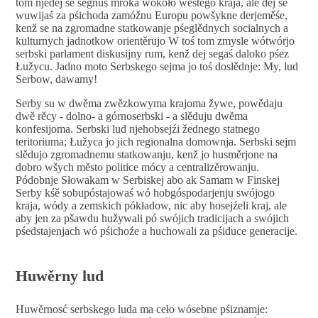
tom njedej se śěgnuś mroka wokoło wěstego kraja, ale dej se
wuwijaś za pśichoda zamóžnu Europu powšykne derjeměśe,
kenž se na zgromadne statkowanje pśeglědnych socialnych a
kulturnych jadnotkow orientěrujo W toś tom zmysle wótwórjo
serbski parlament diskusijny rum, kenž dej segaś daloko pśez
Łužycu. Jadno moto Serbskego sejma jo toś doslědnje: My, lud
Serbow, dawamy!
Serby su w dwěma zwězkowyma krajoma žywe, powědaju
dwě rěcy - dolno- a górnoserbski - a slěduju dwěma
konfesijoma.
Serbski lud
njehobsejź
i
žednego statnego
teritoriuma; Łužyca jo jich regionalna domownja.
Serbski sejm
slěduj
o
zgromadnemu statkowanju, kenž jo husměrjone na
dobro wšych město politice mócy a centralizěrowanju.
Pódobnje Słowakam w Serbiskej abo ak Samam w Finskej
Serby
kśě
sobupóstajowaś wó hobgóspodarjenju swójogo
kraja, wódy a zemskich pókładow, nic aby hosejźeli kraj, ale
aby jen za pšawdu hužywali pó swójich tradicijach a swójich
pśedstajenjach wó pśichoźe a huchowali za pśiduce generacije.
Huwěrny lud
Huwěrnosć serbskego luda ma ceło wósebne pśiznamje: