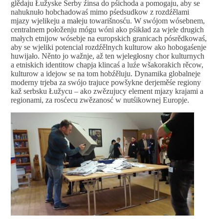
glědaju Łužyske Serby źinsa do pśichoda a pomogaju, aby se
nahuknuło hobchadowaś mimo pśedsudkow z rozdźělami
mjazy wjelikeju a małeju towarišnosću. W swójom wósebnem,
centralnem połoženju mógu wóni ako pśikład za wjele drugich
małych etnijow wósebje na europskich granicach pósrědkowaś,
aby se wjeliki potencial rozdźělnych kulturow ako hobogaśenje
huwijało. Něnto jo wažnje, až ten wjeległosny chor kulturnych
a etniskich identitow chapja klincaś a luźe wšakorakich rěcow,
kulturow a idejow se na tom hobźěluju. Dynamika globalneje
moderny trjeba za swójo trajuce powšykne derjeměśe regiony
kaž serbsku Łužycu – ako zwězujucy element mjazy krajami a
regionami, za rosćecu zwězanosć w nutśikownej Europje.