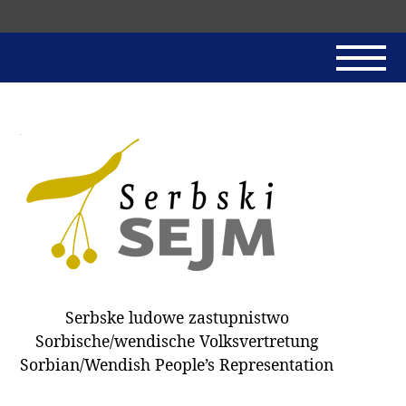
Skip
navigation
AKTUALNE
SERBSKI SEJM
JADNAŃSKI PÓRĚD
PROTOKOLE / HOBZAMKŃEŃA
DARY
WÓLBA 2018
Serbske ludowe zastupnistwo
WÓTPÓSŁAŃCY
Sorbische/wendische Volksvertretung
HUBĚRKI
Sorbian/Wendish People’s Representation
DOKUMENTY