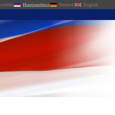
serbski
Hornjoserbsce
Deutsch
English