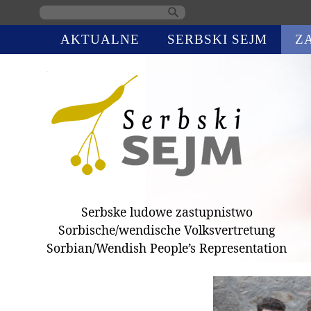
Skip
AKTUALNE
SERBSKI SEJM
Z
navigation
Serbske ludowe zastupnistwo
Sorbische/wendische Volksvertretung
Sorbian/Wendish People’s Representation