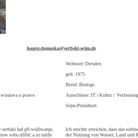
hagen.domaska@serbski-sejm.de
Wohnort: Dresden
geb. 1975
Beruf: Biologe
 / wustawa a prawo
Ausschüsse: IT / Kultur / Verfassun
Sejm-Präsidium
 serbski lud při wužiwanju
Ich möchte erreichen, dass das sorbi
znow sobu dźělić a zo móže
der Nutzung von Wasser, Land und 