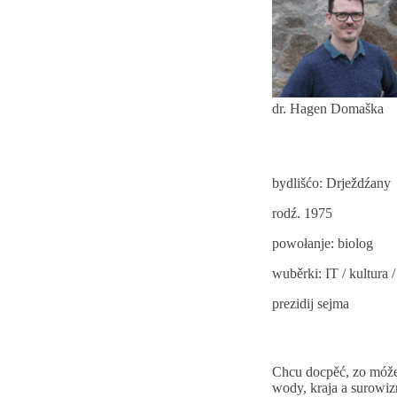
d​​r. Hagen Domaška
bydlišćo:
Drježdźany
rodź. 1975
powołanje: biolog
wuběrki: IT / kultura
prezidij sejma
Chcu docpěć, zo móže
wody, kraja a surowi