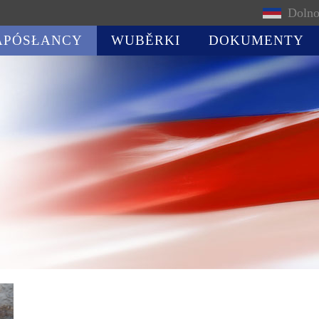
Dolno
APÓSŁANCY
WUBĚRKI
DOKUMENTY